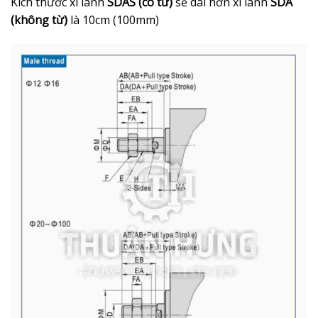
Kích thước xi lanh
SDAS (có từ)
sẽ dài hơn xi lanh
SDA
(không từ)
là 10cm (100mm)