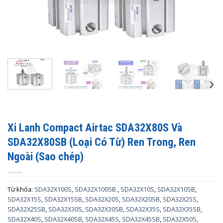
Xi Lanh Compact Airtac SDA32X80S Và
SDA32X80SB (Loại Có Từ) Ren Trong, Ren
Ngoài (Sao chép)
Từ khóa:
SDA32X100S
,
SDA32X100SB.
,
SDA32X10S
,
SDA32X10SB
,
SDA32X15S
,
SDA32X15SB
,
SDA32X20S
,
SDA32X20SB
,
SDA32X25S
,
SDA32X25SB
,
SDA32X30S
,
SDA32X30SB
,
SDA32X35S
,
SDA32X35SB
,
SDA32X40S
,
SDA32X40SB
,
SDA32X45S
,
SDA32X45SB
,
SDA32X50S
,