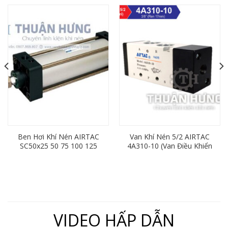
Ben Hơi Khí Nén AIRTAC
Van Khí Nén 5/2 AIRTAC
SC50x25 50 75 100 125
4A310-10 (Van Điều Khiển
150 175 200 250 300 350
Bằng Khí Nén 5/2)
400 450 500 600
VIDEO HẤP DẪN