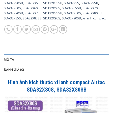
SDA32X50SB
,
SDA32X55S
,
SDA32X55SB
,
SDA32X5S
,
SDA32X5SB
,
SDA32X60S
,
SDA32X60SB
,
SDA32X65S
,
SDA32X65SB
,
SDA32X70S
,
SDA32X70SB
,
SDA32X75S
,
SDA32X75SB
,
SDA32X80S
,
SDA32X80SB
,
SDA32X85S
,
SDA32X85SB
,
SDA32X90S
,
SDA32X90SB
,
Xi lanh compact
MÔ TẢ
ĐÁNH GIÁ (0)
Hình ảnh kích thước xi lanh compact Airtac
SDA32X80S, SDA32X80SB