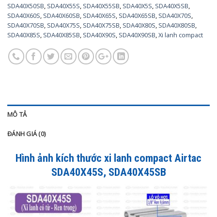
SDA40X50SB
,
SDA40X55S
,
SDA40X55SB
,
SDA40X5S
,
SDA40X5SB
,
SDA40X60S
,
SDA40X60SB
,
SDA40X65S
,
SDA40X65SB
,
SDA40X70S
,
SDA40X70SB
,
SDA40X75S
,
SDA40X75SB
,
SDA40X80S
,
SDA40X80SB
,
SDA40X85S
,
SDA40X85SB
,
SDA40X90S
,
SDA40X90SB
,
Xi lanh compact
MÔ TẢ
ĐÁNH GIÁ (0)
Hình ảnh kích thước xi lanh compact Airtac
SDA40X45S, SDA40X45SB