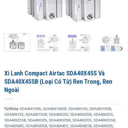
Xi Lanh Compact Airtac SDA40X45S Và
SDA40X45SB (Loại Có Từ) Ren Trong, Ren
Ngoài
Từ khóa:
SDA40X100S
,
SDA40X100SB
,
SDA40X10S
,
SDA40X10SB
,
SDA40X15S
,
SDA40X15SB
,
SDA40X20S
,
SDA40X20SB
,
SDA40X25S
,
SDA40X25SB
,
SDA40X30S
,
SDA40X30SB
,
SDA40X35S
,
SDA40X35SB
,
SDA40X40S
,
SDA40X40SB
,
SDA40X45S
,
SDA40X45SB
,
SDA40X50S
,