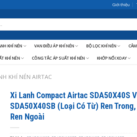
Giới thiệu
LANH KHÍ NÉN
VAN ĐIỀU ÁP KHÍ NÉN
BỘ LỌC KHÍ NÉN
CẢM
T KHÍ NÉN
CÔNG TẮC ÁP SUẤT KHÍ NÉN
KHỚP NỐI XOAY
ANH KHÍ NÉN AIRTAC
Xi Lanh Compact Airtac SDA50X40S 
SDA50X40SB (Loại Có Từ) Ren Trong,
Ren Ngoài