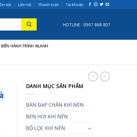
Tin tức
Liên hệ
Thanh toán
Tài khoản
HOTLINE : 0907 868 807
 BIẾN HÀNH TRÌNH XILANH
DANH MỤC SẢN PHẨM
Và
BÀN ĐẠP CHÂN KHÍ NÉN
BEN HƠI KHÍ NÉN
BỘ LỌC KHÍ NÉN