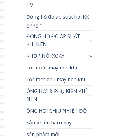
HV
Đồng hồ đo áp suất hơi KK
gauges
ĐỒNG HỒ ĐO ÁP SUẤT
KHÍ NÉN
KHỚP NỐI XOAY
Lọc nước máy nén khí
Lọc tách dầu máy nén khí
ỐNG HƠI & PHỤ KIỆN KHÍ
NÉN
ỐNG HƠI CHỊU NHIỆT ĐỘ
Sản phẩm bán chạy
sản phẩm mới