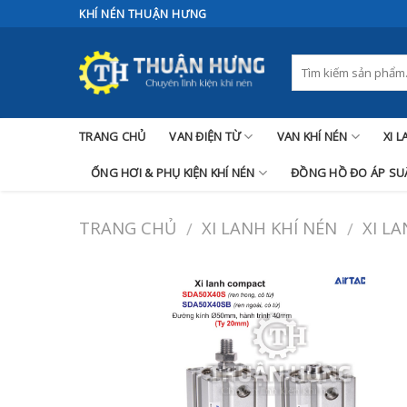
Skip
KHÍ NÉN THUẬN HƯNG
to
content
TRANG CHỦ
VAN ĐIỆN TỪ
VAN KHÍ NÉN
XI 
ỐNG HƠI & PHỤ KIỆN KHÍ NÉN
ĐỒNG HỒ ĐO ÁP SUẤ
TRANG CHỦ
XI LANH KHÍ NÉN
XI L
/
/