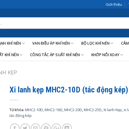
Giới thiệu
LANH KHÍ NÉN
VAN ĐIỀU ÁP KHÍ NÉN
BỘ LỌC KHÍ NÉN
CẢM
T KHÍ NÉN
CÔNG TẮC ÁP SUẤT KHÍ NÉN
KHỚP NỐI XOAY
ANH KẸP
Xi lanh kẹp MHC2-10D (tác động kép)
Từ khóa:
MHC2-10D
,
MHC2-16D
,
MHC2-20D
,
MHC2-25D
,
Xi lanh Kẹp
,
xi 
tác động kép