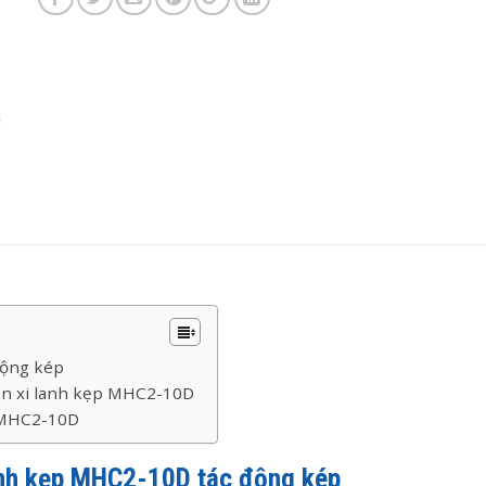
động kép
van xi lanh kẹp MHC2-10D
p MHC2-10D
lanh kẹp MHC2-10D
tác động kép