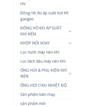
HV
Đồng hồ đo áp suất hơi KK
gauges
ĐỒNG HỒ ĐO ÁP SUẤT
KHÍ NÉN
KHỚP NỐI XOAY
Lọc nước máy nén khí
Lọc tách dầu máy nén khí
ỐNG HƠI & PHỤ KIỆN KHÍ
NÉN
ỐNG HƠI CHỊU NHIỆT ĐỘ
Sản phẩm bán chạy
sản phẩm mới