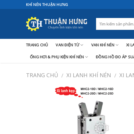
Skip
KHÍ NÉN THUẬN HƯNG
to
content
TRANG CHỦ
VAN ĐIỆN TỪ
VAN KHÍ NÉN
XI 
ỐNG HƠI & PHỤ KIỆN KHÍ NÉN
ĐỒNG HỒ ĐO ÁP SUẤ
TRANG CHỦ
XI LANH KHÍ NÉN
XI L
/
/