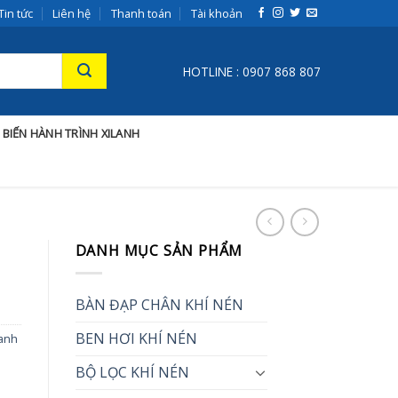
Tin tức
Liên hệ
Thanh toán
Tài khoản
HOTLINE : 0907 868 807
 BIẾN HÀNH TRÌNH XILANH
DANH MỤC SẢN PHẨM
BÀN ĐẠP CHÂN KHÍ NÉN
BEN HƠI KHÍ NÉN
lanh
BỘ LỌC KHÍ NÉN