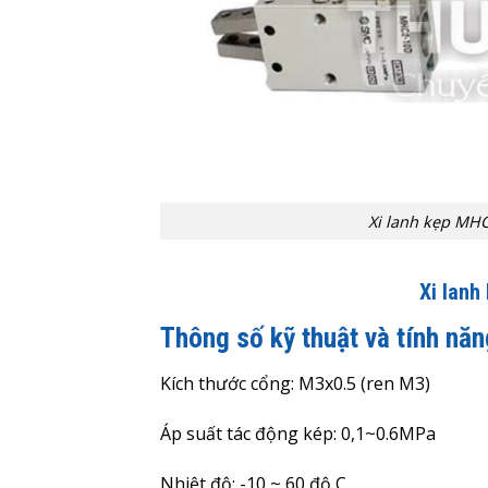
Xi lanh kẹp MH
Xi lan
Thông số kỹ thuật và tính nă
Kích thước cổng: M3x0.5 (ren M3)
Áp suất tác động kép: 0,1~0.6MPa
Nhiệt độ: -10 ~ 60 độ C.