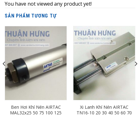
You have not viewed any product yet!
SẢN PHẨM TƯƠNG TỰ
Ben Hơi Khí Nén AIRTAC
Xi Lanh Khí Nén AIRTAC
MAL32x25 50 75 100 125
TN16-10 20 30 40 50 60 70
150 175 200 250 300 400
80 90 100 125 150 175 200
500