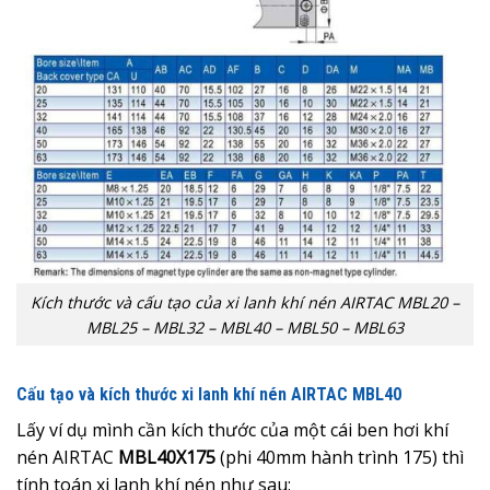
Kích thước và cấu tạo của xi lanh khí nén AIRTAC MBL20 –
MBL25 – MBL32 – MBL40 – MBL50 – MBL63
Cấu tạo và kích thước xi lanh khí nén AIRTAC MBL40
Lấy ví dụ mình cần kích thước của một cái ben hơi khí
nén AIRTAC
MBL40X175
(phi 40mm hành trình 175) thì
tính toán xi lanh khí nén như sau: