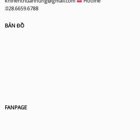
khinenthuanhung@gmail.com
Hotline
:028.6659.6788
BẢN ĐỒ
FANPAGE