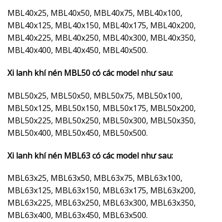
MBL40x25, MBL40x50, MBL40x75, MBL40x100,
MBL40x125, MBL40x150, MBL40x175, MBL40x200,
MBL40x225, MBL40x250, MBL40x300, MBL40x350,
MBL40x400, MBL40x450, MBL40x500.
Xi lanh khí nén MBL50 có các model như sau:
MBL50x25, MBL50x50, MBL50x75, MBL50x100,
MBL50x125, MBL50x150, MBL50x175, MBL50x200,
MBL50x225, MBL50x250, MBL50x300, MBL50x350,
MBL50x400, MBL50x450, MBL50x500.
Xi lanh khí nén MBL63 có các model như sau:
MBL63x25, MBL63x50, MBL63x75, MBL63x100,
MBL63x125, MBL63x150, MBL63x175, MBL63x200,
MBL63x225, MBL63x250, MBL63x300, MBL63x350,
MBL63x400, MBL63x450, MBL63x500.