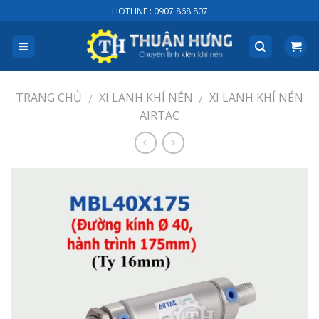
Skip
HOTLINE : 0907 868 807
to
content
TRANG CHỦ
XI LANH KHÍ NÉN
XI LANH KHÍ NÉN
/
/
AIRTAC