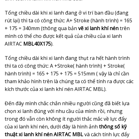
Tổng chiều dài khi xi lanh đang ở vi trí ban đầu (đang
rút lại) thì ta có công thức: A+ Stroke (hành trình) = 165
+ 175 = 340mm (thông qua bản
vẽ xi lanh khí nén
trên
mình có thể cho được kết quả của chiều của xi lanh
AIRTAC
MBL40X175
).
Tổng chiều dài khi xi lanh đang thụt ra hết hành trình
thì ta có công thức: A +Stroke( hành trình) + Stroke(
hành trình) = 165 + 175 + 175 = 515mm ( vậy là chỉ cần
tham khảo hình trên là chúng ta có thể tính ra được các
kích thước của xi lanh khí nén AIRTAC MBL).
Đến đây mình chắc chắn nhiều người cũng đã biết lựa
chọn xi lanh đúng với nhu cầu của mình rồi, nhưng
trong đó vẫn còn không ít người thắc mắc về lực đẩy
của xi lanh khí nén, dưới đây là hình ảnh
thông số kỹ
thuật xi lanh khí nén AIRTAC MBL
và cách tính lực đẩy