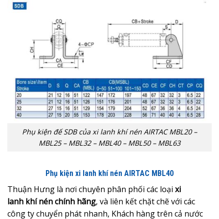
Phụ kiện đế SDB của xi lanh khí nén AIRTAC MBL20 –
MBL25 – MBL32 – MBL40 – MBL50 – MBL63
Phụ kiện xi lanh khí nén AIRTAC MBL40
Thuận Hưng là nơi chuyên phân phối các loại
xi
lanh khí nén chính hãng
, và liên kết chặt chẽ với các
công ty chuyển phát nhanh, Khách hàng trên cả nước