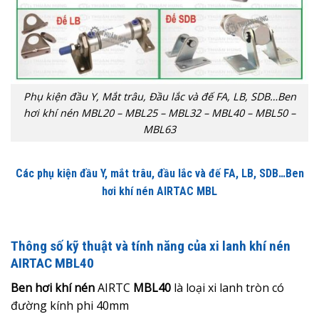
Phụ kiện đầu Y, Mắt trâu, Đầu lắc và đế FA, LB, SDB…Ben
hơi khí nén MBL20 – MBL25 – MBL32 – MBL40 – MBL50 –
MBL63
Các phụ kiện đầu Y, mắt trâu, đầu lắc và đế FA, LB, SDB…Ben
hơi khí nén AIRTAC MBL
Thông số kỹ thuật và tính năng của xi lanh khí nén
AIRTAC MBL40
Ben hơi khí nén
AIRTC
MBL40
là loại xi lanh tròn có
đường kính phi 40mm