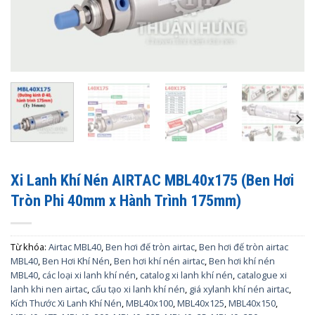
Xi Lanh Khí Nén AIRTAC MBL40x175 (Ben Hơi
Tròn Phi 40mm x Hành Trình 175mm)
Từ khóa:
Airtac MBL40
,
Ben hơi đế tròn airtac
,
Ben hơi đế tròn airtac
MBL40
,
Ben Hơi Khí Nén
,
Ben hơi khí nén airtac
,
Ben hơi khí nén
MBL40
,
các loại xi lanh khí nén
,
catalog xi lanh khí nén
,
catalogue xi
lanh khi nen airtac
,
cấu tạo xi lanh khí nén
,
giá xylanh khí nén airtac
,
Kích Thước Xi Lanh Khí Nén
,
MBL40x100
,
MBL40x125
,
MBL40x150
,