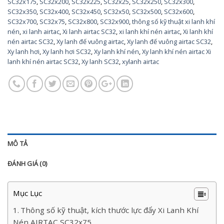
SC32x175
,
SC32x200
,
SC32x225
,
SC32x25
,
SC32x250
,
SC32x300
,
SC32x350
,
SC32x400
,
SC32x450
,
SC32x50
,
SC32x500
,
SC32x600
,
SC32x700
,
SC32x75
,
SC32x800
,
SC32x900
,
thông số kỹ thuật xi lanh khí
nén
,
xi lanh airtac
,
Xi lanh airtac SC32
,
xi lanh khí nén airtac
,
Xi lanh khí
nén airtac SC32
,
Xy lanh đế vuông airtac
,
Xy lanh đế vuông airtac SC32
,
Xy lanh hơi
,
Xy lanh hơi SC32
,
Xy lanh khí nén
,
Xy lanh khí nén airtac Xi
lanh khí nén airtac SC32
,
Xy lanh SC32
,
xylanh airtac
MÔ TẢ
ĐÁNH GIÁ (0)
Mục Lục
Thông số kỹ thuật, kích thước lực đẩy Xi Lanh Khí
Nén AIRTAC SC32x75