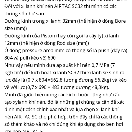
Đối với xi lanh khí nén AIRTAC SC32 thì mình có các
thông số như sau:
Đường kính trong xi lanh: 32mm (thể hiện ở dòng Bore
size (mm))
Đường kính của Piston (hay còn gọi là cây ty) xi lanh:
12mm (thể hiện ở dòng Rod size (mm))
Ở dòng pressure area mm² có thông số là push (đẩy ra)
804 và pull (kéo về) 690
Như vậy nếu mình đưa áp suất khí nén 0,7 MPa (7
kgf/cm²) để kích hoạt xi lanh SC32 thì xi lanh sẽ sinh ra
lực đẩy là (0,7 x 804 =562,8 tương đương 56,2kg) và kéo
về với lực (0,7 x 690 = 483 tương đương 48,3kg).
Mình đã giới thiệu xong các kích thước cũng như cấu
tạo xylanh khí nén, đó là những gì chúng ta cần để xác
định một cách chính xác nhất và lựa chọn xi lanh khí
nén AIRTAC SC cho phù hợp, trên đây chỉ là các thông
số thảm khảo và nó chỉ đúng khi áp dụng cho ben hơi
khí nén AIRTAC SC.