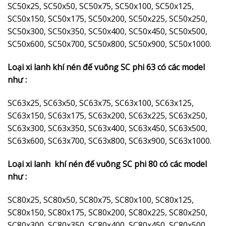
SC50x25, SC50x50, SC50x75, SC50x100, SC50x125,
SC50x150, SC50x175, SC50x200, SC50x225, SC50x250,
SC50x300, SC50x350, SC50x400, SC50x450, SC50x500,
SC50x600, SC50x700, SC50x800, SC50x900, SC50x1000.
Loại xi lanh khí nén đế vuông SC phi 63 có các model
như :
SC63x25, SC63x50, SC63x75, SC63x100, SC63x125,
SC63x150, SC63x175, SC63x200, SC63x225, SC63x250,
SC63x300, SC63x350, SC63x400, SC63x450, SC63x500,
SC63x600, SC63x700, SC63x800, SC63x900, SC63x1000.
Loại xi lanh khí nén đế vuông SC phi 80 có các model
như :
SC80x25, SC80x50, SC80x75, SC80x100, SC80x125,
SC80x150, SC80x175, SC80x200, SC80x225, SC80x250,
SC80x300, SC80x350, SC80x400, SC80x450, SC80x500,