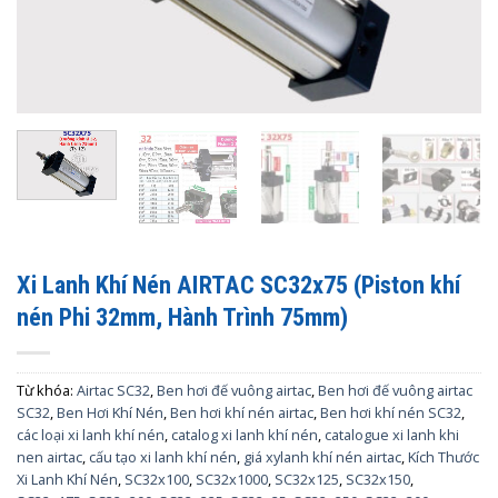
Xi Lanh Khí Nén AIRTAC SC32x75 (Piston khí
nén Phi 32mm, Hành Trình 75mm)
Từ khóa:
Airtac SC32
,
Ben hơi đế vuông airtac
,
Ben hơi đế vuông airtac
SC32
,
Ben Hơi Khí Nén
,
Ben hơi khí nén airtac
,
Ben hơi khí nén SC32
,
các loại xi lanh khí nén
,
catalog xi lanh khí nén
,
catalogue xi lanh khi
nen airtac
,
cấu tạo xi lanh khí nén
,
giá xylanh khí nén airtac
,
Kích Thước
Xi Lanh Khí Nén
,
SC32x100
,
SC32x1000
,
SC32x125
,
SC32x150
,