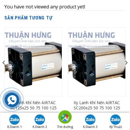
You have not viewed any product yet!
SẢN PHẨM TƯƠNG TỰ
Xi Lanh Khí Nén AIRTAC
Xy Lanh Khí Nén AIRTAC
SC125x25 50 75 100 125
SC200x25 50 75 100 125
150 175 200 250 300 350
150 175 200 250 300 350
400 450 500 600 700 800
400 450 500 600 700 800
900 1000
900 1000
K.Doanh 1
K.Doanh 2
Tìm đường
K.Doanh 3
Kỹ Thuật