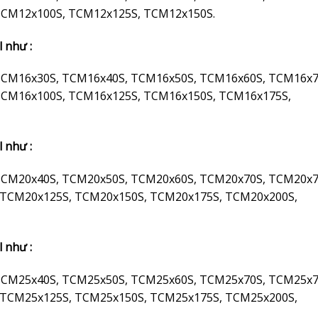
TCM12x100S, TCM12x125S, TCM12x150S.
l như :
TCM16x30S, TCM16x40S, TCM16x50S, TCM16x60S, TCM16x7
TCM16x100S, TCM16x125S, TCM16x150S, TCM16x175S,
l như :
TCM20x40S, TCM20x50S, TCM20x60S, TCM20x70S, TCM20x7
 TCM20x125S, TCM20x150S, TCM20x175S, TCM20x200S,
l như :
TCM25x40S, TCM25x50S, TCM25x60S, TCM25x70S, TCM25x7
 TCM25x125S, TCM25x150S, TCM25x175S, TCM25x200S,