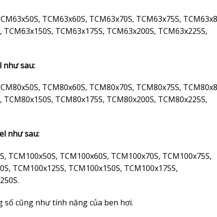
TCM63x50S, TCM63x60S, TCM63x70S, TCM63x75S, TCM63x8
, TCM63x150S, TCM63x175S, TCM63x200S, TCM63x225S,
l như sau:
TCM80x50S, TCM80x60S, TCM80x70S, TCM80x75S, TCM80x8
, TCM80x150S, TCM80x175S, TCM80x200S, TCM80x225S,
el như sau:
S, TCM100x50S, TCM100x60S, TCM100x70S, TCM100x75S,
0S, TCM100x125S, TCM100x150S, TCM100x175S,
250S.
ng số cũng như tính năng của ben hơi.