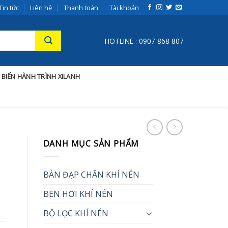
Tin tức
Liên hệ
Thanh toán
Tài khoản
HOTLINE : 0907 868 807
 BIẾN HÀNH TRÌNH XILANH
DANH MỤC SẢN PHẨM
BÀN ĐẠP CHÂN KHÍ NÉN
BEN HƠI KHÍ NÉN
BỘ LỌC KHÍ NÉN