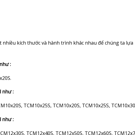
t nhiều kích thước và hành trình khác nhau để chúng ta lựa
như :
x20S.
l như :
CM10x20S, TCM10x25S, TCM10x20S, TCM10x25S, TCM10x3
l như :
TCM12x30S, TCM12x40S, TCM12x50S, TCM12x60S, TCM12x7