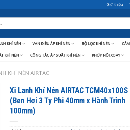
Giới thiệu
LANH KHÍ NÉN
VAN ĐIỀU ÁP KHÍ NÉN
BỘ LỌC KHÍ NÉN
CẢM
T KHÍ NÉN
CÔNG TẮC ÁP SUẤT KHÍ NÉN
KHỚP NỐI XOAY
ANH KHÍ NÉN AIRTAC
Xi Lanh Khí Nén AIRTAC TCM40x100S
(Ben Hơi 3 Ty Phi 40mm x Hành Trình
100mm)