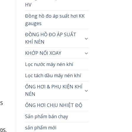
HV
Đồng hồ đo áp suất hơi KK
gauges
ĐỒNG HỒ ĐO ÁP SUẤT
KHÍ NÉN
KHỚP NỐI XOAY
Lọc nước máy nén khí
Lọc tách dầu máy nén khí
ỐNG HƠI & PHỤ KIỆN KHÍ
NÉN
0S
ỐNG HƠI CHỊU NHIỆT ĐỘ
Sản phẩm bán chạy
sản phẩm mới
0S,