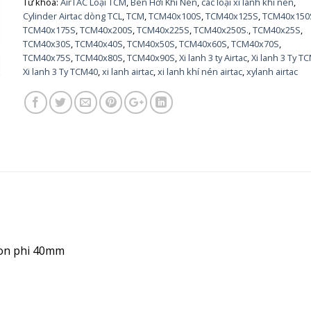
Từ khóa:
AirTAC Loại TCM
,
Ben Hơi Khí Nén
,
các loại xi lanh khí nén
,
Cylinder Airtac dòng TCL
,
TCM
,
TCM40x100S
,
TCM40x125S
,
TCM40x150
TCM40x175S
,
TCM40x200S
,
TCM40x225S
,
TCM40x250S.
,
TCM40x25S
,
TCM40x30S
,
TCM40x40S
,
TCM40x50S
,
TCM40x60S
,
TCM40x70S
,
TCM40x75S
,
TCM40x80S
,
TCM40x90S
,
Xi lanh 3 ty Airtac
,
Xi lanh 3 Ty T
Xi lanh 3 Ty TCM40
,
xi lanh airtac
,
xi lanh khí nén airtac
,
xylanh airtac
ton phi 40mm