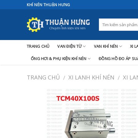
Skip
KHÍ NÉN THUẬN HƯNG
to
content
TRANG CHỦ
VAN ĐIỆN TỪ
VAN KHÍ NÉN
XI 
ỐNG HƠI & PHỤ KIỆN KHÍ NÉN
ĐỒNG HỒ ĐO ÁP SUẤ
TRANG CHỦ
XI LANH KHÍ NÉN
XI L
/
/