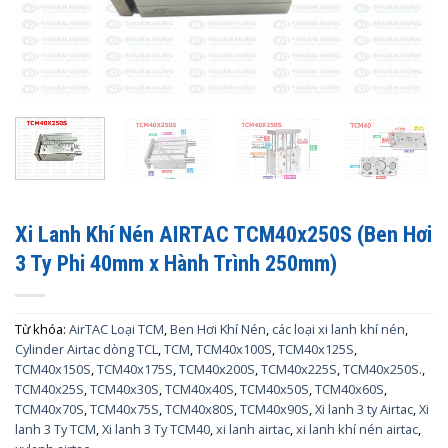
Xi Lanh Khí Nén AIRTAC TCM40x250S (Ben Hơi
3 Ty Phi 40mm x Hành Trình 250mm)
Từ khóa:
AirTAC Loại TCM
,
Ben Hơi Khí Nén
,
các loại xi lanh khí nén
,
Cylinder Airtac dòng TCL
,
TCM
,
TCM40x100S
,
TCM40x125S
,
TCM40x150S
,
TCM40x175S
,
TCM40x200S
,
TCM40x225S
,
TCM40x250S.
,
TCM40x25S
,
TCM40x30S
,
TCM40x40S
,
TCM40x50S
,
TCM40x60S
,
TCM40x70S
,
TCM40x75S
,
TCM40x80S
,
TCM40x90S
,
Xi lanh 3 ty Airtac
,
Xi
lanh 3 Ty TCM
,
Xi lanh 3 Ty TCM40
,
xi lanh airtac
,
xi lanh khí nén airtac
,