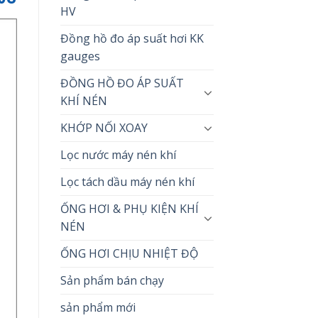
HV
Đồng hồ đo áp suất hơi KK
gauges
ĐỒNG HỒ ĐO ÁP SUẤT
KHÍ NÉN
KHỚP NỐI XOAY
Lọc nước máy nén khí
Lọc tách dầu máy nén khí
ỐNG HƠI & PHỤ KIỆN KHÍ
NÉN
ỐNG HƠI CHỊU NHIỆT ĐỘ
Sản phẩm bán chạy
sản phẩm mới