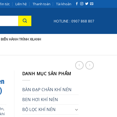
Tin tức
Liên hệ
Thanh toán
Tài khoản
HOTLINE : 0907 868 807
 BIẾN HÀNH TRÌNH XILANH
DANH MỤC SẢN PHẨM
en
)
BÀN ĐẠP CHÂN KHÍ NÉN
BEN HƠI KHÍ NÉN
nén
,
BỘ LỌC KHÍ NÉN
 khí