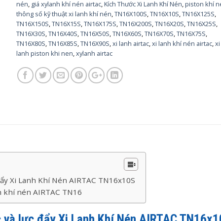
nén
,
giá xylanh khí nén airtac
,
Kích Thước Xi Lanh Khí Nén
,
piston khí 
thông số kỹ thuật xi lanh khí nén
,
TN16X100S
,
TN16X10S
,
TN16X125S
,
TN16X150S
,
TN16X15S
,
TN16X175S
,
TN16X200S
,
TN16X20S
,
TN16X25S
,
TN16X30S
,
TN16X40S
,
TN16X50S
,
TN16X60S
,
TN16X70S
,
TN16X75S
,
TN16X80S
,
TN16X85S
,
TN16X90S
,
xi lanh airtac
,
xi lanh khí nén airtac
,
xi
lanh piston khi nen
,
xylanh airtac
 đẩy Xi Lanh Khí Nén AIRTAC TN16x10S
nh khí nén AIRTAC TN16
c và lực đẩy Xi Lanh Khí Nén AIRTAC TN16x