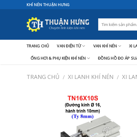
Skip
KHÍ NÉN THUẬN HƯNG
to
content
TRANG CHỦ
VAN ĐIỆN TỪ
VAN KHÍ NÉN
XI 
ỐNG HƠI & PHỤ KIỆN KHÍ NÉN
ĐỒNG HỒ ĐO ÁP SUẤ
TRANG CHỦ
XI LANH KHÍ NÉN
XI L
/
/