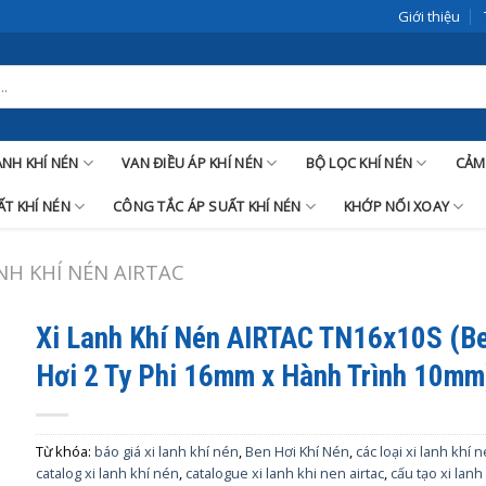
Giới thiệu
LANH KHÍ NÉN
VAN ĐIỀU ÁP KHÍ NÉN
BỘ LỌC KHÍ NÉN
CẢM
T KHÍ NÉN
CÔNG TẮC ÁP SUẤT KHÍ NÉN
KHỚP NỐI XOAY
ANH KHÍ NÉN AIRTAC
Xi Lanh Khí Nén AIRTAC TN16x10S (B
Hơi 2 Ty Phi 16mm x Hành Trình 10mm
Từ khóa:
báo giá xi lanh khí nén
,
Ben Hơi Khí Nén
,
các loại xi lanh khí 
catalog xi lanh khí nén
,
catalogue xi lanh khi nen airtac
,
cấu tạo xi lanh