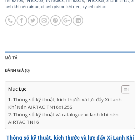
TN16X70S
,
TN16X75S
,
TN16X80S
,
TN16X85S
,
TN16X90S
,
xi lanh airtac
,
xi
lanh khí nén airtac
,
xi lanh piston khi nen
,
xylanh airtac
MÔ TẢ
ĐÁNH GIÁ (0)
Mục Lục
Thông số kỹ thuật, kích thước và lực đẩy Xi Lanh
Khí Nén AIRTAC TN16x125S
Thông số kỹ thuật và catalogue xi lanh khí nén
AIRTAC TN16
Thông số kỹ thuật, kích thước và lực đẩy Xi Lanh Khí