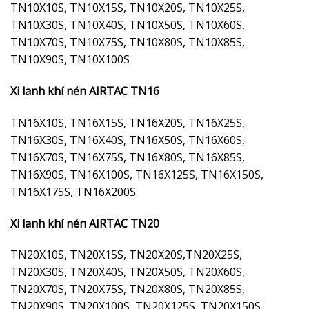
TN10X10S, TN10X15S, TN10X20S, TN10X25S,
TN10X30S, TN10X40S, TN10X50S, TN10X60S,
TN10X70S, TN10X75S, TN10X80S, TN10X85S,
TN10X90S, TN10X100S
Xi lanh khí nén AIRTAC TN16
TN16X10S, TN16X15S, TN16X20S, TN16X25S,
TN16X30S, TN16X40S, TN16X50S, TN16X60S,
TN16X70S, TN16X75S, TN16X80S, TN16X85S,
TN16X90S, TN16X100S, TN16X125S, TN16X150S,
TN16X175S, TN16X200S
Xi lanh khí nén AIRTAC TN20
TN20X10S, TN20X15S, TN20X20S,TN20X25S,
TN20X30S, TN20X40S, TN20X50S, TN20X60S,
TN20X70S, TN20X75S, TN20X80S, TN20X85S,
TN20X90S, TN20X100S, TN20X125S, TN20X150S,