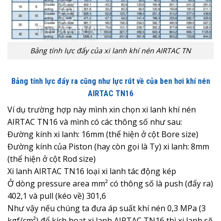
Bảng tính lực đẩy của xi lanh khí nén AIRTAC TN
Bảng tính lực đẩy ra cũng như lực rút về của ben hơi khí nén
AIRTAC TN16
Ví dụ trường hợp này mình xin chọn xi lanh khí nén
AIRTAC TN16 và mình có các thông số như sau:
Đường kính xi lanh: 16mm (thể hiện ở cột Bore size)
Đường kính của Piston (hay còn gọi là Ty) xi lanh: 8mm
(thể hiện ở cột Rod size)
Xi lanh AIRTAC TN16 loại xi lanh tác động kép
Ở dòng pressure area mm² có thông số là push (đẩy ra)
402,1 và pull (kéo về) 301,6
Như vậy nếu chúng ta đưa áp suất khí nén 0,3 MPa (3
kgf/cm²) để kích hoạt xi lanh AIRTAC TN16 thì xi lanh sẽ