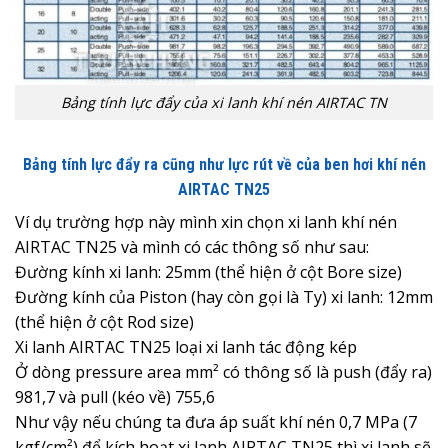
Bảng tính lực đẩy của xi lanh khí nén AIRTAC TN
Bảng tính lực đẩy ra cũng như lực rút về của ben hơi khí nén
AIRTAC TN25
Ví dụ trường hợp này mình xin chọn xi lanh khí nén
AIRTAC TN25 và mình có các thông số như sau:
Đường kính xi lanh: 25mm (thể hiện ở cột Bore size)
Đường kính của Piston (hay còn gọi là Ty) xi lanh: 12mm
(thể hiện ở cột Rod size)
Xi lanh AIRTAC TN25 loại xi lanh tác động kép
Ở dòng pressure area mm² có thông số là push (đẩy ra)
981,7 và pull (kéo về) 755,6
Như vậy nếu chúng ta đưa áp suất khí nén 0,7 MPa (7
kgf/cm²) để kích hoạt xi lanh AIRTAC TN25 thì xi lanh sẽ