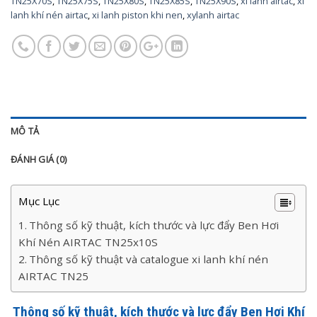
TN25X70S
,
TN25X75S
,
TN25X80S
,
TN25X85S
,
TN25X90S
,
xi lanh airtac
,
xi
lanh khí nén airtac
,
xi lanh piston khi nen
,
xylanh airtac
MÔ TẢ
ĐÁNH GIÁ (0)
Mục Lục
Thông số kỹ thuật, kích thước và lực đẩy Ben Hơi
Khí Nén AIRTAC TN25x10S
Thông số kỹ thuật và catalogue xi lanh khí nén
AIRTAC TN25
Thông số kỹ thuật, kích thước và lực đẩy Ben Hơi Khí