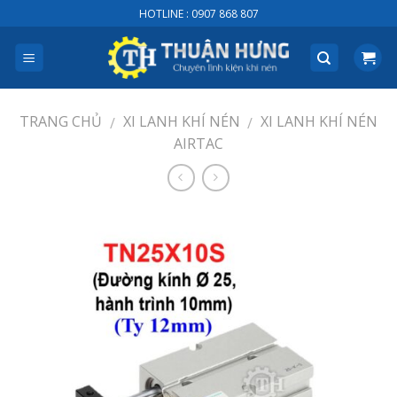
Skip
HOTLINE : 0907 868 807
to
content
TRANG CHỦ
XI LANH KHÍ NÉN
XI LANH KHÍ NÉN
/
/
AIRTAC