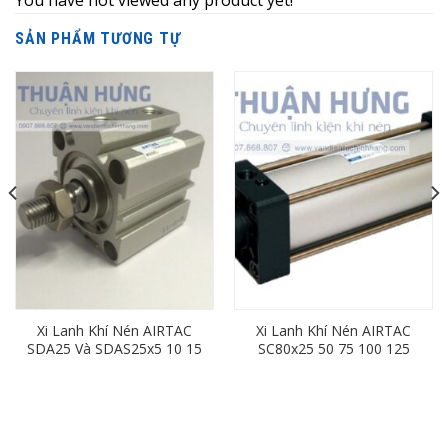
You have not viewed any product yet!
SẢN PHẨM TƯƠNG TỰ
Xi Lanh Khí Nén AIRTAC
Xi Lanh Khí Nén AIRTAC
SDA25 Và SDAS25x5 10 15
SC80x25 50 75 100 125
20 25 30 35 40 45 50 55 60
150 175 200 250 300 350
65 70 80 90 100 110 120
400 450 500 600 700 800
130 140
900 1000