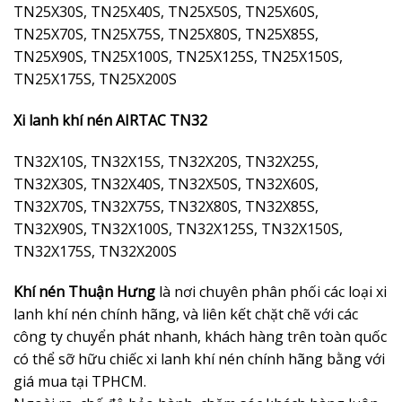
TN25X30S, TN25X40S, TN25X50S, TN25X60S,
TN25X70S, TN25X75S, TN25X80S, TN25X85S,
TN25X90S, TN25X100S, TN25X125S, TN25X150S,
TN25X175S, TN25X200S
Xi lanh khí nén AIRTAC TN32
TN32X10S, TN32X15S, TN32X20S, TN32X25S,
TN32X30S, TN32X40S, TN32X50S, TN32X60S,
TN32X70S, TN32X75S, TN32X80S, TN32X85S,
TN32X90S, TN32X100S, TN32X125S, TN32X150S,
TN32X175S, TN32X200S
Khí nén Thuận Hưng
là nơi chuyên phân phối các loại xi
lanh khí nén chính hãng, và liên kết chặt chẽ với các
công ty chuyển phát nhanh, khách hàng trên toàn quốc
có thể sỡ hữu chiếc xi lanh khí nén chính hãng bằng với
giá mua tại TPHCM.