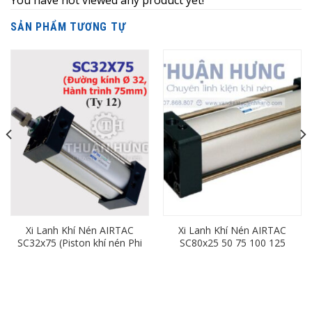
You have not viewed any product yet!
SẢN PHẨM TƯƠNG TỰ
Xi Lanh Khí Nén AIRTAC
Xi Lanh Khí Nén AIRTAC
SC32x75 (Piston khí nén Phi
SC80x25 50 75 100 125
32mm, Hành Trình 75mm)
150 175 200 250 300 350
400 450 500 600 700 800
900 1000