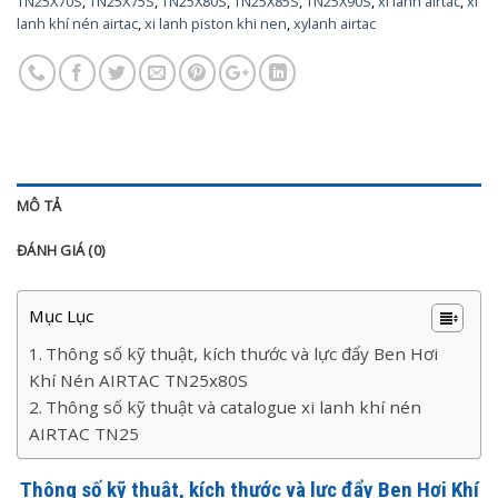
TN25X70S
,
TN25X75S
,
TN25X80S
,
TN25X85S
,
TN25X90S
,
xi lanh airtac
,
xi
lanh khí nén airtac
,
xi lanh piston khi nen
,
xylanh airtac
MÔ TẢ
ĐÁNH GIÁ (0)
Mục Lục
Thông số kỹ thuật, kích thước và lực đẩy Ben Hơi
Khí Nén AIRTAC TN25x80S
Thông số kỹ thuật và catalogue xi lanh khí nén
AIRTAC TN25
Thông số kỹ thuật, kích thước và lực đẩy Ben Hơi Khí