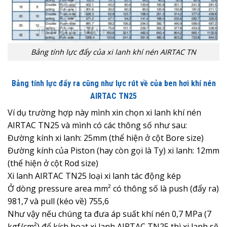
Bảng tính lực đẩy của xi lanh khí nén AIRTAC TN
Bảng tính lực đẩy ra cũng như lực rút về của ben hơi khí nén
AIRTAC TN25
Ví dụ trường hợp này mình xin chọn xi lanh khí nén
AIRTAC TN25 và mình có các thông số như sau:
Đường kính xi lanh: 25mm (thể hiện ở cột Bore size)
Đường kính của Piston (hay còn gọi là Ty) xi lanh: 12mm
(thể hiện ở cột Rod size)
Xi lanh AIRTAC TN25 loại xi lanh tác động kép
Ở dòng pressure area mm² có thông số là push (đẩy ra)
981,7 và pull (kéo về) 755,6
Như vậy nếu chúng ta đưa áp suất khí nén 0,7 MPa (7
kgf/cm²) để kích hoạt xi lanh AIRTAC TN25 thì xi lanh sẽ