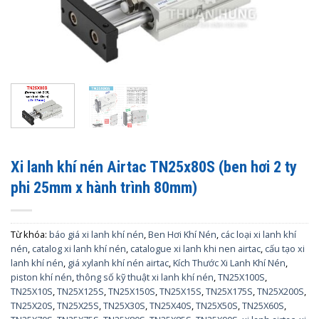
Xi lanh khí nén Airtac TN25x80S (ben hơi 2 ty
phi 25mm x hành trình 80mm)
Từ khóa:
báo giá xi lanh khí nén
,
Ben Hơi Khí Nén
,
các loại xi lanh khí
nén
,
catalog xi lanh khí nén
,
catalogue xi lanh khi nen airtac
,
cấu tạo xi
lanh khí nén
,
giá xylanh khí nén airtac
,
Kích Thước Xi Lanh Khí Nén
,
piston khí nén
,
thông số kỹ thuật xi lanh khí nén
,
TN25X100S
,
TN25X10S
,
TN25X125S
,
TN25X150S
,
TN25X15S
,
TN25X175S
,
TN25X200S
,
TN25X20S
,
TN25X25S
,
TN25X30S
,
TN25X40S
,
TN25X50S
,
TN25X60S
,