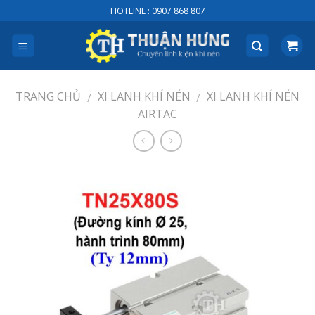
Skip
HOTLINE : 0907 868 807
to
content
TRANG CHỦ
XI LANH KHÍ NÉN
XI LANH KHÍ NÉN
/
/
AIRTAC