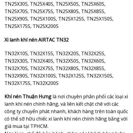
TN25X30S, TN25X40S, TN25X50S, TN25X60S,
TN25X70S, TN25X75S, TN25X80S, TN25X85S,
TN25X90S, TN25X100S, TN25X125S, TN25X150S,
TN25X175S, TN25X200S
Xi lanh khí nén AIRTAC TN32
TN32X10S, TN32X15S, TN32X20S, TN32X25S,
TN32X30S, TN32X40S, TN32X50S, TN32X60S,
TN32X70S, TN32X75S, TN32X80S, TN32X85S,
TN32X90S, TN32X100S, TN32X125S, TN32X150S,
TN32X175S, TN32X200S
Khí nén Thuận Hưng
là nơi chuyên phân phối các loại xi
lanh khí nén chính hãng, và liên kết chặt chẽ với các
công ty chuyển phát nhanh, khách hàng trên toàn quốc
có thể sỡ hữu chiếc xi lanh khí nén chính hãng bằng với
giá mua tại TPHCM.