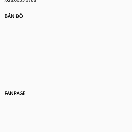
:028.6659.6788
BẢN ĐỒ
FANPAGE