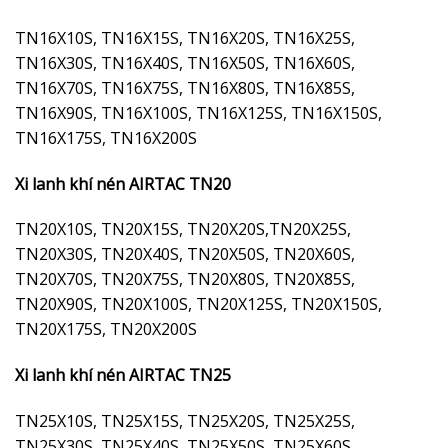
TN16X10S, TN16X15S, TN16X20S, TN16X25S,
TN16X30S, TN16X40S, TN16X50S, TN16X60S,
TN16X70S, TN16X75S, TN16X80S, TN16X85S,
TN16X90S, TN16X100S, TN16X125S, TN16X150S,
TN16X175S, TN16X200S
Xi lanh khí nén AIRTAC TN20
TN20X10S, TN20X15S, TN20X20S,TN20X25S,
TN20X30S, TN20X40S, TN20X50S, TN20X60S,
TN20X70S, TN20X75S, TN20X80S, TN20X85S,
TN20X90S, TN20X100S, TN20X125S, TN20X150S,
TN20X175S, TN20X200S
Xi lanh khí nén AIRTAC TN25
TN25X10S, TN25X15S, TN25X20S, TN25X25S,
TN25X30S, TN25X40S, TN25X50S, TN25X60S,