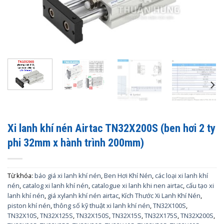
Xi lanh khí nén Airtac TN32X200S (ben hơi 2 ty
phi 32mm x hành trình 200mm)
Từ khóa:
báo giá xi lanh khí nén
,
Ben Hơi Khí Nén
,
các loại xi lanh khí
nén
,
catalog xi lanh khí nén
,
catalogue xi lanh khi nen airtac
,
cấu tạo xi
lanh khí nén
,
giá xylanh khí nén airtac
,
Kích Thước Xi Lanh Khí Nén
,
piston khí nén
,
thông số kỹ thuật xi lanh khí nén
,
TN32X100S
,
TN32X10S
,
TN32X125S
,
TN32X150S
,
TN32X15S
,
TN32X175S
,
TN32X200S
,