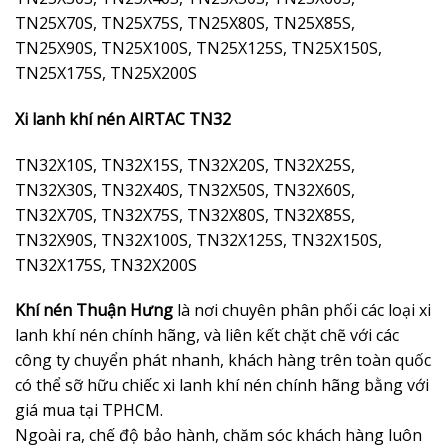
TN25X70S, TN25X75S, TN25X80S, TN25X85S,
TN25X90S, TN25X100S, TN25X125S, TN25X150S,
TN25X175S, TN25X200S
Xi lanh khí nén AIRTAC TN32
TN32X10S, TN32X15S, TN32X20S, TN32X25S,
TN32X30S, TN32X40S, TN32X50S, TN32X60S,
TN32X70S, TN32X75S, TN32X80S, TN32X85S,
TN32X90S, TN32X100S, TN32X125S, TN32X150S,
TN32X175S, TN32X200S
Khí nén Thuận Hưng
là nơi chuyên phân phối các loại xi
lanh khí nén chính hãng, và liên kết chặt chẽ với các
công ty chuyển phát nhanh, khách hàng trên toàn quốc
có thể sỡ hữu chiếc xi lanh khí nén chính hãng bằng với
giá mua tại TPHCM.
Ngoài ra, chế độ bảo hành, chăm sóc khách hàng luôn