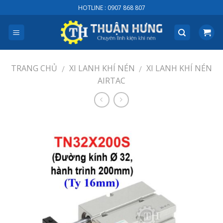
Skip
HOTLINE : 0907 868 807
to
content
TRANG CHỦ
XI LANH KHÍ NÉN
XI LANH KHÍ NÉN
/
/
AIRTAC