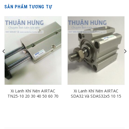
SẢN PHẨM TƯƠNG TỰ
Xi Lanh Khí Nén AIRTAC
Xi Lanh Khí Nén AIRTAC
TN25-10 20 30 40 50 60 70
SDA32 Và SDAS32x5 10 15
80 90 100 125 150 175 200
20 25 30 35 40 45 50 55 60
65 70 80 90 100 110 120
130 140 150 160