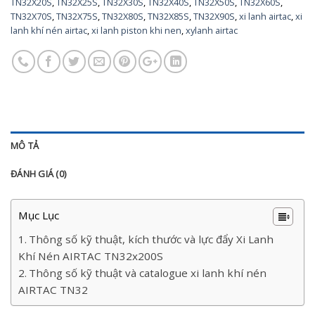
TN32X20S
,
TN32X25S
,
TN32X30S
,
TN32X40S
,
TN32X50S
,
TN32X60S
,
TN32X70S
,
TN32X75S
,
TN32X80S
,
TN32X85S
,
TN32X90S
,
xi lanh airtac
,
xi
lanh khí nén airtac
,
xi lanh piston khi nen
,
xylanh airtac
MÔ TẢ
ĐÁNH GIÁ (0)
Mục Lục
Thông số kỹ thuật, kích thước và lực đẩy Xi Lanh
Khí Nén AIRTAC TN32x200S
Thông số kỹ thuật và catalogue xi lanh khí nén
AIRTAC TN32