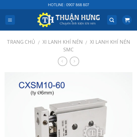
Skip
HOTLINE : 0907 868 807
to
content
TRANG CHỦ
XI LANH KHÍ NÉN
XI LANH KHÍ NÉN
/
/
SMC