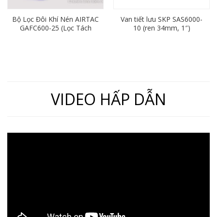
Bộ Lọc Đôi Khí Nén AIRTAC
Van tiết lưu SKP SAS6000-
GAFC600-25 (Lọc Tách
10 (ren 34mm, 1″)
Nước Khí Nén Ren 34)
VIDEO HẤP DẪN