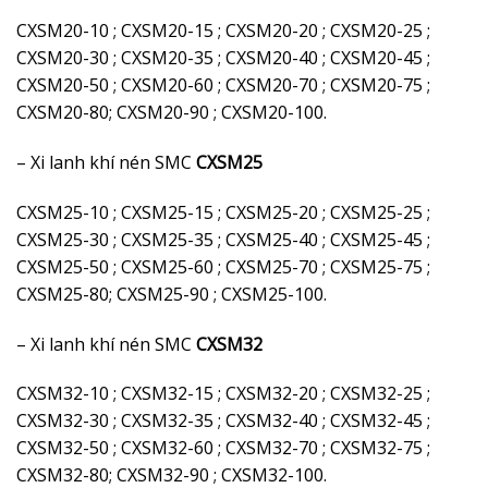
CXSM20-10 ; CXSM20-15 ; CXSM20-20 ; CXSM20-25 ;
CXSM20-30 ; CXSM20-35 ; CXSM20-40 ; CXSM20-45 ;
CXSM20-50 ; CXSM20-60 ; CXSM20-70 ; CXSM20-75 ;
CXSM20-80; CXSM20-90 ; CXSM20-100.
– Xi lanh khí nén SMC
CXSM25
CXSM25-10 ; CXSM25-15 ; CXSM25-20 ; CXSM25-25 ;
CXSM25-30 ; CXSM25-35 ; CXSM25-40 ; CXSM25-45 ;
CXSM25-50 ; CXSM25-60 ; CXSM25-70 ; CXSM25-75 ;
CXSM25-80; CXSM25-90 ; CXSM25-100.
– Xi lanh khí nén SMC
CXSM32
CXSM32-10 ; CXSM32-15 ; CXSM32-20 ; CXSM32-25 ;
CXSM32-30 ; CXSM32-35 ; CXSM32-40 ; CXSM32-45 ;
CXSM32-50 ; CXSM32-60 ; CXSM32-70 ; CXSM32-75 ;
CXSM32-80; CXSM32-90 ; CXSM32-100.