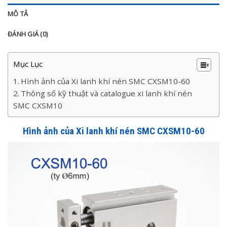
MÔ TẢ
ĐÁNH GIÁ (0)
Mục Lục
Hình ảnh của Xi lanh khí nén SMC CXSM10-60
Thông số kỹ thuật và catalogue xi lanh khí nén
SMC CXSM10
Hình ảnh của Xi lanh khí nén SMC CXSM10-60