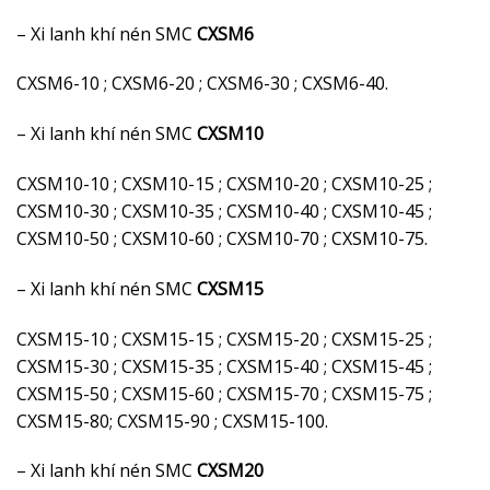
– Xi lanh khí nén SMC
CXSM6
CXSM6-10 ; CXSM6-20 ; CXSM6-30 ; CXSM6-40.
– Xi lanh khí nén SMC
CXSM10
CXSM10-10 ; CXSM10-15 ; CXSM10-20 ; CXSM10-25 ;
CXSM10-30 ; CXSM10-35 ; CXSM10-40 ; CXSM10-45 ;
CXSM10-50 ; CXSM10-60 ; CXSM10-70 ; CXSM10-75.
– Xi lanh khí nén SMC
CXSM15
CXSM15-10 ; CXSM15-15 ; CXSM15-20 ; CXSM15-25 ;
CXSM15-30 ; CXSM15-35 ; CXSM15-40 ; CXSM15-45 ;
CXSM15-50 ; CXSM15-60 ; CXSM15-70 ; CXSM15-75 ;
CXSM15-80; CXSM15-90 ; CXSM15-100.
– Xi lanh khí nén SMC
CXSM20