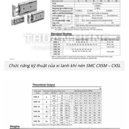
Chức năng kỹ thuật của xi lanh khí nén SMC CXSM – CXSL