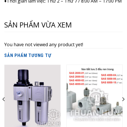
♦Thời gian làm việc: Thứ 2 – Thứ 7 / 8:00 AM – 17:00 PM
SẢN PHẨM VỪA XEM
You have not viewed any product yet!
SẢN PHẨM TƯƠNG TỰ