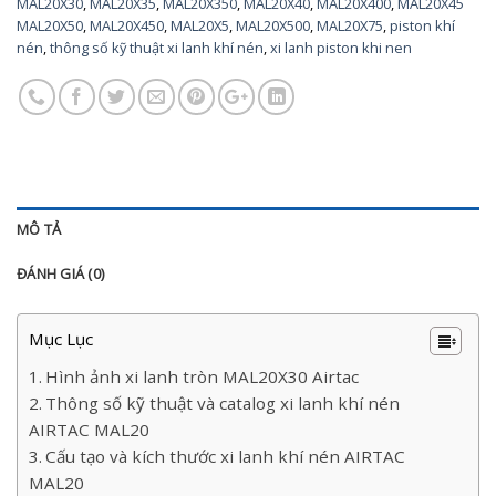
MAL20X30
,
MAL20X35
,
MAL20X350
,
MAL20X40
,
MAL20X400
,
MAL20X45
MAL20X50
,
MAL20X450
,
MAL20X5
,
MAL20X500
,
MAL20X75
,
piston khí
nén
,
thông số kỹ thuật xi lanh khí nén
,
xi lanh piston khi nen
MÔ TẢ
ĐÁNH GIÁ (0)
Mục Lục
Hình ảnh xi lanh tròn MAL20X30 Airtac
Thông số kỹ thuật và catalog xi lanh khí nén
AIRTAC MAL20
Cấu tạo và kích thước xi lanh khí nén AIRTAC
MAL20