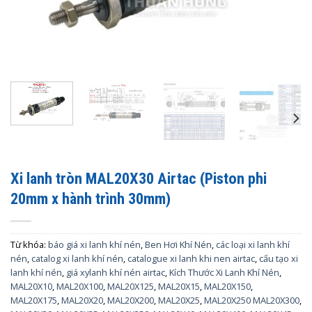
Xi lanh tròn MAL20X30 Airtac (Piston phi
20mm x hành trình 30mm)
Từ khóa:
báo giá xi lanh khí nén
,
Ben Hơi Khí Nén
,
các loại xi lanh khí
nén
,
catalog xi lanh khí nén
,
catalogue xi lanh khi nen airtac
,
cấu tạo xi
lanh khí nén
,
giá xylanh khí nén airtac
,
Kích Thước Xi Lanh Khí Nén
,
MAL20X10
,
MAL20X100
,
MAL20X125
,
MAL20X15
,
MAL20X150
,
MAL20X175
,
MAL20X20
,
MAL20X200
,
MAL20X25
,
MAL20X250 MAL20X300
,