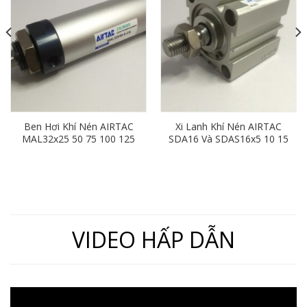
Ben Hơi Khí Nén AIRTAC
Xi Lanh Khí Nén AIRTAC
MAL32x25 50 75 100 125
SDA16 Và SDAS16x5 10 15
150 175 200 250 300 400
20 25 30 35 40 45 50 55 60
500
65 70
VIDEO HẤP DẪN