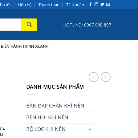
Tin tức
Liên hệ
Thanh toán
Tài khoản
HOTLINE : 0907 868 807
 BIẾN HÀNH TRÌNH XILANH
DANH MỤC SẢN PHẨM
BÀN ĐẠP CHÂN KHÍ NÉN
BEN HƠI KHÍ NÉN
nén
,
BỘ LỌC KHÍ NÉN
 khí