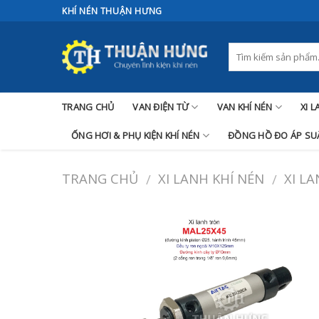
Skip
KHÍ NÉN THUẬN HƯNG
to
content
TRANG CHỦ
VAN ĐIỆN TỪ
VAN KHÍ NÉN
XI 
ỐNG HƠI & PHỤ KIỆN KHÍ NÉN
ĐỒNG HỒ ĐO ÁP SUẤ
TRANG CHỦ
XI LANH KHÍ NÉN
XI L
/
/