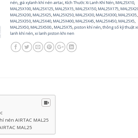
nén
,
giá xylanh khí nén airtac
,
Kích Thước Xi Lanh Khí Nén
,
MAL25X10
,
MAL25X100
,
MAL25X125
,
MAL25X15
,
MAL25X150
,
MAL25X175
,
MAL25X2
MAL25X200
,
MAL25X25
,
MAL25X250
,
MAL25X30
,
MAL25X300
,
MAL25X35
,
MAL25X350
,
MAL25X40
,
MAL25X400
,
MAL25X45
,
MAL25X450
,
MAL25X5
,
MAL25X50
,
MAL25X500.
,
MAL25X75
,
piston khí nén
,
thông số kỹ thuật x
lanh khí nén
,
xi lanh piston khi nen
ac
 khí nén AIRTAC MAL25
n AIRTAC MAL25