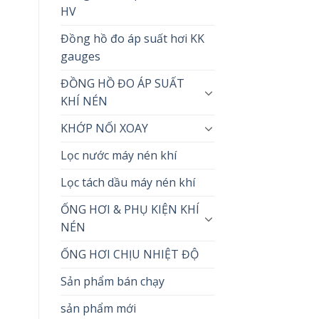
HV
Đồng hồ đo áp suất hơi KK
gauges
ĐỒNG HỒ ĐO ÁP SUẤT
KHÍ NÉN
KHỚP NỐI XOAY
Lọc nước máy nén khí
Lọc tách dầu máy nén khí
ỐNG HƠI & PHỤ KIỆN KHÍ
NÉN
ỐNG HƠI CHỊU NHIỆT ĐỘ
Sản phẩm bán chạy
sản phẩm mới