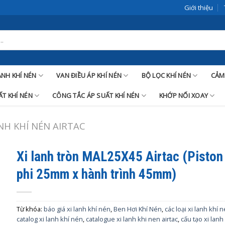
Giới thiệu
LANH KHÍ NÉN
VAN ĐIỀU ÁP KHÍ NÉN
BỘ LỌC KHÍ NÉN
CẢM
T KHÍ NÉN
CÔNG TẮC ÁP SUẤT KHÍ NÉN
KHỚP NỐI XOAY
ANH KHÍ NÉN AIRTAC
Xi lanh tròn MAL25X45 Airtac (Piston
phi 25mm x hành trình 45mm)
Từ khóa:
báo giá xi lanh khí nén
,
Ben Hơi Khí Nén
,
các loại xi lanh khí 
catalog xi lanh khí nén
,
catalogue xi lanh khi nen airtac
,
cấu tạo xi lanh