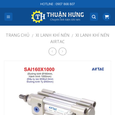
Skip
HOTLINE : 0907 868 807
to
content
TRANG CHỦ
XI LANH KHÍ NÉN
XI LANH KHÍ NÉN
/
/
AIRTAC