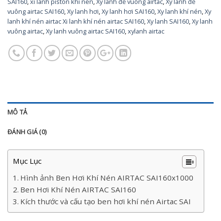
SAI160
,
xi lanh piston khi nen
,
Xy lanh đế vuông airtac
,
Xy lanh đế
vuông airtac SAI160
,
Xy lanh hơi
,
Xy lanh hơi SAI160
,
Xy lanh khí nén
,
Xy
lanh khí nén airtac Xi lanh khí nén airtac SAI160
,
Xy lanh SAI160
,
Xy lanh
vuông airtac
,
Xy lanh vuông airtac SAI160
,
xylanh airtac
MÔ TẢ
ĐÁNH GIÁ (0)
Mục Lục
Hình ảnh Ben Hơi Khí Nén AIRTAC SAI160x1000
Ben Hơi Khí Nén AIRTAC SAI160
Kích thước và cấu tạo ben hơi khí nén Airtac SAI