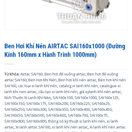
Ben Hơi Khí Nén AIRTAC SAI160x1000 (Đường
Kính 160mm x Hành Trình 1000mm)
Từ khóa:
Airtac SAI160
,
Ben hơi đế vuông airtac
,
Ben hơi đế vuông
airtac SAI160
,
Ben Hơi Khí Nén
,
Ben hơi khí nén airtac
,
Ben hơi khí nén
SAI160
,
các loại xi lanh khí nén
,
catalog xi lanh khí nén
,
catalogue xi
lanh khi nen airtac
,
cấu tạo xi lanh khí nén
,
giá xylanh khí nén airtac
,
Kích Thước Xi Lanh Khí Nén
,
SAI160x100
,
SAI160x1000
,
SAI160x125
,
SAI160x150
,
SAI160x175
,
SAI160x200
,
SAI160x225
,
SAI160x25
,
SAI160x250
,
SAI160x300
,
SAI160x350
,
SAI160x400
,
SAI160x450
,
SAI160x50
,
SAI160x500
,
SAI160x600
,
SAI160x700
,
SAI160x75
,
SAI160x800
,
SAI160x900
,
thông số kỹ thuật xi lanh khí nén
,
xi lanh
airtac
,
Xi lanh airtac SAI160
,
xi lanh khí nén airtac
,
Xi lanh khí nén airtac