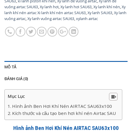
SAU63
,
xi lanh piston khi nen
,
Xy lanh đế vuông airtac
,
Xy lanh đế
vuông airtac SAU63
,
Xy lanh hơi
,
Xy lanh hơi SAU63
,
Xy lanh khí nén
,
Xy
lanh khí nén airtac Xi lanh khí nén airtac SAU63
,
Xy lanh SAU63
,
Xy lanh
vuông airtac
,
Xy lanh vuông airtac SAU63
,
xylanh airtac
MÔ TẢ
ĐÁNH GIÁ (0)
Mục Lục
Hình ảnh Ben Hơi Khí Nén AIRTAC SAU63x100
Kích thước và cấu tạo ben hơi khí nén Airtac SAU
Hình ảnh Ben Hơi Khí Nén AIRTAC SAU63x100