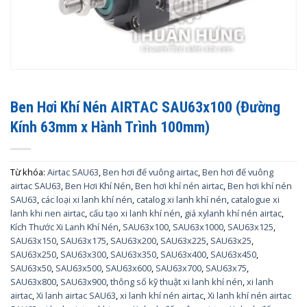
Ben Hơi Khí Nén AIRTAC SAU63x100 (Đường
Kính 63mm x Hành Trình 100mm)
Từ khóa:
Airtac SAU63
,
Ben hơi đế vuông airtac
,
Ben hơi đế vuông
airtac SAU63
,
Ben Hơi Khí Nén
,
Ben hơi khí nén airtac
,
Ben hơi khí nén
SAU63
,
các loại xi lanh khí nén
,
catalog xi lanh khí nén
,
catalogue xi
lanh khi nen airtac
,
cấu tạo xi lanh khí nén
,
giá xylanh khí nén airtac
,
Kích Thước Xi Lanh Khí Nén
,
SAU63x100
,
SAU63x1000
,
SAU63x125
,
SAU63x150
,
SAU63x175
,
SAU63x200
,
SAU63x225
,
SAU63x25
,
SAU63x250
,
SAU63x300
,
SAU63x350
,
SAU63x400
,
SAU63x450
,
SAU63x50
,
SAU63x500
,
SAU63x600
,
SAU63x700
,
SAU63x75
,
SAU63x800
,
SAU63x900
,
thông số kỹ thuật xi lanh khí nén
,
xi lanh
airtac
,
Xi lanh airtac SAU63
,
xi lanh khí nén airtac
,
Xi lanh khí nén airtac