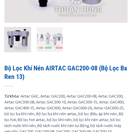
Bộ Lọc Khí Nén AIRTAC GAC200-08 (Bộ Lọc Ba
Ren 13)
Từ khóa:
Airtac GAC
,
Airtac GAC200
,
Airtac GAC200-08
,
Airtac GAC300
,
Airtac GAC300-08
,
Airtac GAC300-10
,
Airtac GAC300-15
,
Airtac GAC400
,
Airtac GAC400-15
,
Airtac GAC600
,
Airtac GAC600-20
,
Airtac GAC600-25
,
bộ lọc ba khí nén
,
Bộ lọc ba khí nén airtac
,
bộ lọc điều áp khí nén
,
Bộ
lọc hơi
,
Bộ lọc hơi airtac
,
bộ lọc khí nén
,
bộ lọc khí nén airtac
,
bộ lọc
tách nước khí nén
,
Bộ tách nước khí nén tự động
,
bộ tách nước máy
nén khí
,
GAC200
,
GAC200-08
,
GAC300
,
GAC300-08
,
GAC300-10
,