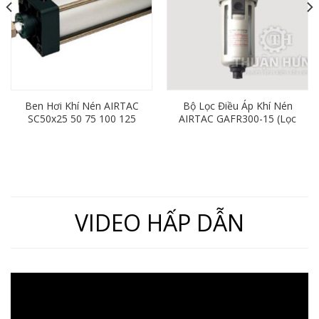
Ben Hơi Khí Nén AIRTAC
Bộ Lọc Điều Áp Khí Nén
SC50x25 50 75 100 125
AIRTAC GAFR300-15 (Lọc
150 175 200 250 300 350
Đơn Ren 21mm)
400 450 500 600
VIDEO HẤP DẪN