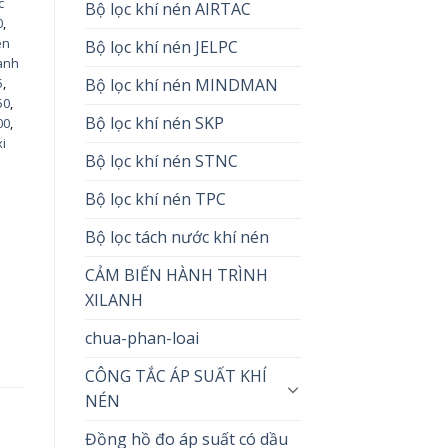
c
Bộ lọc khí nén AIRTAC
0
,
en
Bộ lọc khí nén JELPC
Lanh
Bộ lọc khí nén MINDMAN
5
,
50
,
Bộ lọc khí nén SKP
00
,
xi
Bộ lọc khí nén STNC
ế
Bộ lọc khí nén TPC
Bộ lọc tách nước khí nén
CẢM BIẾN HÀNH TRÌNH
XILANH
chua-phan-loai
CÔNG TẮC ÁP SUẤT KHÍ
NÉN
Đồng hồ đo áp suất có dầu