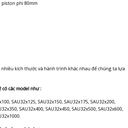
 piston phi 80mm
t nhiều kích thước và hành trình khác nhau để chúng ta lựa
2 có các model như :
x100, SAU32x125, SAU32x150, SAU32x175, SAU32x200,
U32x350, SAU32x400, SAU32x450, SAU32x500, SAU32x600,
U32x1000.