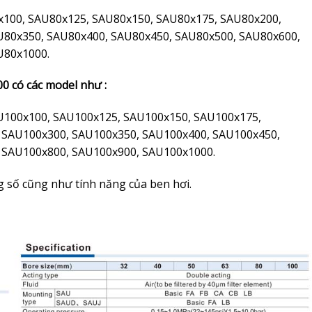
x100, SAU80x125, SAU80x150, SAU80x175, SAU80x200,
U80x350, SAU80x400, SAU80x450, SAU80x500, SAU80x600,
U80x1000.
00 có các model như :
U100x100, SAU100x125, SAU100x150, SAU100x175,
 SAU100x300, SAU100x350, SAU100x400, SAU100x450,
 SAU100x800, SAU100x900, SAU100x1000.
ng số cũng như tính năng của ben hơi.