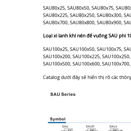
SAU80x25, SAU80x50, SAU80x75, SAU80
SAU80x225, SAU80x250, SAU80x300, SA
SAU80x700, SAU80x800, SAU80x900, SA
Loại xi lanh khí nén đế vuông SAU phi 1
SAU100x25, SAU100x50, SAU100x75, SA
SAU100x200, SAU100x225, SAU100x250,
SAU100x500, SAU100x600, SAU100x700,
Catalog dưới đây sẽ hiển thị rõ các thô