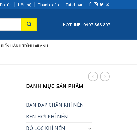
Tin tức
Liên hệ
Thanh toán
Tài khoản
HOTLINE : 0907 868 807
 BIẾN HÀNH TRÌNH XILANH
DANH MỤC SẢN PHẨM
BÀN ĐẠP CHÂN KHÍ NÉN
BEN HƠI KHÍ NÉN
BỘ LỌC KHÍ NÉN