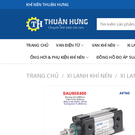
Skip
KHÍ NÉN THUẬN HƯNG
to
content
TRANG CHỦ
VAN ĐIỆN TỪ
VAN KHÍ NÉN
XI 
ỐNG HƠI & PHỤ KIỆN KHÍ NÉN
ĐỒNG HỒ ĐO ÁP SUẤ
TRANG CHỦ
XI LANH KHÍ NÉN
XI L
/
/