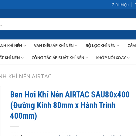
Giới thiệu
LANH KHÍ NÉN
VAN ĐIỀU ÁP KHÍ NÉN
BỘ LỌC KHÍ NÉN
CẢM
T KHÍ NÉN
CÔNG TẮC ÁP SUẤT KHÍ NÉN
KHỚP NỐI XOAY
ANH KHÍ NÉN AIRTAC
Ben Hơi Khí Nén AIRTAC SAU80x400
(Đường Kính 80mm x Hành Trình
400mm)