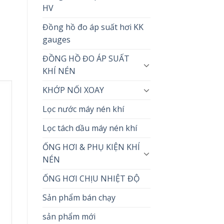
HV
Đồng hồ đo áp suất hơi KK
gauges
ĐỒNG HỒ ĐO ÁP SUẤT
KHÍ NÉN
KHỚP NỐI XOAY
Lọc nước máy nén khí
Lọc tách dầu máy nén khí
ỐNG HƠI & PHỤ KIỆN KHÍ
NÉN
ỐNG HƠI CHỊU NHIỆT ĐỘ
Sản phẩm bán chạy
sản phẩm mới