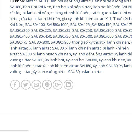
Từ khóa:
Airtac SAU80
,
Ben hơi đế vuông airtac
,
Ben hơi đế vuông airta
SAU80
,
Ben Hơi Khí Nén
,
Ben hơi khí nén airtac
,
Ben hơi khí nén SAU8
các loại xi lanh khí nén
,
catalog xi lanh khí nén
,
catalogue xi lanh khi n
airtac
,
cấu tạo xi lanh khí nén
,
giá xylanh khí nén airtac
,
Kích Thước Xi 
Khí Nén
,
SAU80x100
,
SAU80x1000
,
SAU80x125
,
SAU80x150
,
SAU80x17
SAU80x200
,
SAU80x225
,
SAU80x25
,
SAU80x250
,
SAU80x300
,
SAU80x3
SAU80x400
,
SAU80x450
,
SAU80x50
,
SAU80x500
,
SAU80x600
,
SAU80x7
SAU80x75
,
SAU80x800
,
SAU80x900
,
thông số kỹ thuật xi lanh khí nén
,
lanh airtac
,
Xi lanh airtac SAU80
,
xi lanh khí nén airtac
,
Xi lanh khí nén
airtac SAU80
,
xi lanh piston khi nen
,
Xy lanh đế vuông airtac
,
Xy lanh đ
vuông airtac SAU80
,
Xy lanh hơi
,
Xy lanh hơi SAU80
,
Xy lanh khí nén
,
Xy
lanh khí nén airtac Xi lanh khí nén airtac SAU80
,
Xy lanh SAU80
,
Xy lanh
vuông airtac
,
Xy lanh vuông airtac SAU80
,
xylanh airtac