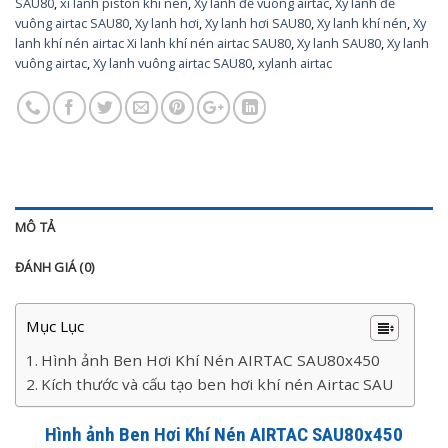
SAU80
,
xi lanh piston khi nen
,
Xy lanh đế vuông airtac
,
Xy lanh đế
vuông airtac SAU80
,
Xy lanh hơi
,
Xy lanh hơi SAU80
,
Xy lanh khí nén
,
Xy
lanh khí nén airtac Xi lanh khí nén airtac SAU80
,
Xy lanh SAU80
,
Xy lanh
vuông airtac
,
Xy lanh vuông airtac SAU80
,
xylanh airtac
MÔ TẢ
ĐÁNH GIÁ (0)
Mục Lục
Hình ảnh Ben Hơi Khí Nén AIRTAC SAU80x450
Kích thước và cấu tạo ben hơi khí nén Airtac SAU
Hình ảnh Ben Hơi Khí Nén AIRTAC SAU80x450