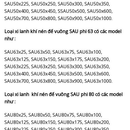
SAU50x225, SAU50x250, SAU50x300, SAU50x350,
SAU50x400, SAU50x450, SSAU50x500, SAU50x600,
SAU50x700, SAU50x800, SAU50x900, SAU50x1000.
Loại xi lanh khí nén đế vuông SAU phi 63 có các model
như :
SAU63x25, SAU63x50, SAU63x75, SAU63x100,
SAU63x125, SAU63x150, SAU63x175, SAU63x200,
SAU63x225, SAU63x250, SAU63x300, SAU63x350,
SAU63x400, SAU63x450, SAU63x500, SAU63x600,
SAU63x700, SAU63x800, SAU63x900, SAU63x1000.
Loại xi lanh khí nén đế vuông SAU phi 80 có các model
như :
SAU80x25, SAU80x50, SAU80x75, SAU80x100,
SAU80x125, SAU80x150, SAU80x175, SAU80x200,
SAU80x225, SAU80x250, SAU80x300, SAU80x350,