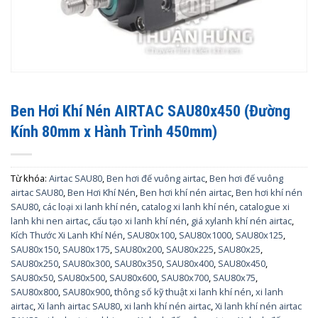
Ben Hơi Khí Nén AIRTAC SAU80x450 (Đường
Kính 80mm x Hành Trình 450mm)
Từ khóa:
Airtac SAU80
,
Ben hơi đế vuông airtac
,
Ben hơi đế vuông
airtac SAU80
,
Ben Hơi Khí Nén
,
Ben hơi khí nén airtac
,
Ben hơi khí nén
SAU80
,
các loại xi lanh khí nén
,
catalog xi lanh khí nén
,
catalogue xi
lanh khi nen airtac
,
cấu tạo xi lanh khí nén
,
giá xylanh khí nén airtac
,
Kích Thước Xi Lanh Khí Nén
,
SAU80x100
,
SAU80x1000
,
SAU80x125
,
SAU80x150
,
SAU80x175
,
SAU80x200
,
SAU80x225
,
SAU80x25
,
SAU80x250
,
SAU80x300
,
SAU80x350
,
SAU80x400
,
SAU80x450
,
SAU80x50
,
SAU80x500
,
SAU80x600
,
SAU80x700
,
SAU80x75
,
SAU80x800
,
SAU80x900
,
thông số kỹ thuật xi lanh khí nén
,
xi lanh
airtac
,
Xi lanh airtac SAU80
,
xi lanh khí nén airtac
,
Xi lanh khí nén airtac