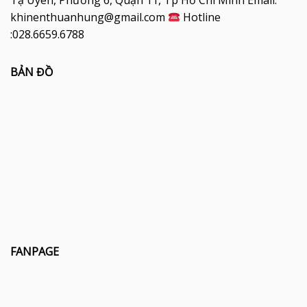
Tạ Uyên, Phường 6, Quận 11, Tp Hồ Chí Minh Email:
khinenthuanhung@gmail.com
Hotline
:028.6659.6788
BẢN ĐỒ
FANPAGE