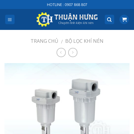
Skip
HOTLINE : 0907 868 807
to
content
TRANG CHỦ
BỘ LỌC KHÍ NÉN
/