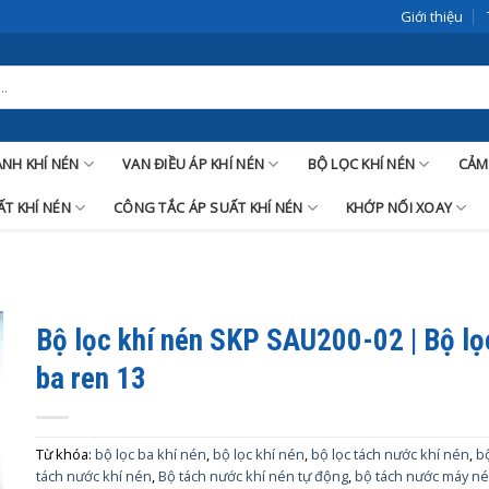
Giới thiệu
LANH KHÍ NÉN
VAN ĐIỀU ÁP KHÍ NÉN
BỘ LỌC KHÍ NÉN
CẢM
T KHÍ NÉN
CÔNG TẮC ÁP SUẤT KHÍ NÉN
KHỚP NỐI XOAY
Bộ lọc khí nén SKP SAU200-02 | Bộ lọ
ba ren 13
Từ khóa:
bộ lọc ba khí nén
,
bộ lọc khí nén
,
bộ lọc tách nước khí nén
,
b
tách nước khí nén
,
Bộ tách nước khí nén tự động
,
bộ tách nước máy n