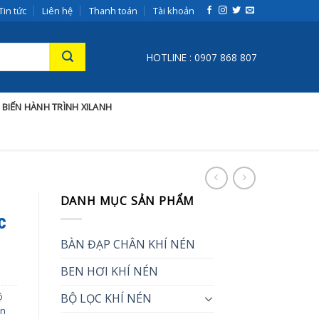
Tin tức
Liên hệ
Thanh toán
Tài khoản
HOTLINE : 0907 868 807
 BIẾN HÀNH TRÌNH XILANH
DANH MỤC SẢN PHẨM
c
BÀN ĐẠP CHÂN KHÍ NÉN
BEN HƠI KHÍ NÉN
ộ
BỘ LỌC KHÍ NÉN
én