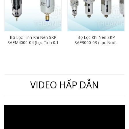
Bộ Lọc Tinh Khí Nén SKP
Bộ Lọc Khí Nén SKP
SAFM4000-04 (Lọc Tinh 0.1
SAF3000-03 (Lọc Nước
Micrômét, Phi 21)
Máy Nén Khí, Phi 17)
VIDEO HẤP DẪN