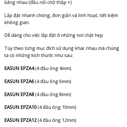
bằng nhau (đầu nối chữ thập +)
Lắp đặt nhanh chóng, đơn giản và linh hoạt, tiết kiệm
không gian.
Dễ dàng cho việc lắp đặt ở những nơi chật hẹp
Tùy theo từng mục đích sử dụng khác nhau mà chúng
ta có những kích thước như sau:
EASUN EPZA4
(4 đầu ống 4mm).
EASUN EPZA6
(4 đầu ống 6mm)
EASUN EPZA8
(4 đầu ống 8mm)
EASUN EPZA10
(4 đầu ống 10mm)
EASUN EPZA12
(4 đầu ống 12mm)