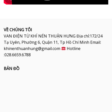
VỀ CHÚNG TÔI
VAN ĐIỆN TỪ KHÍ NÉN THUẬN HƯNG Địa chỉ:172/24
Tạ Uyên, Phường 6, Quận 11, Tp Hồ Chí Minh Email:
khinenthuanhung@gmail.com
Hotline
:028.6659.6788
BẢN ĐỒ