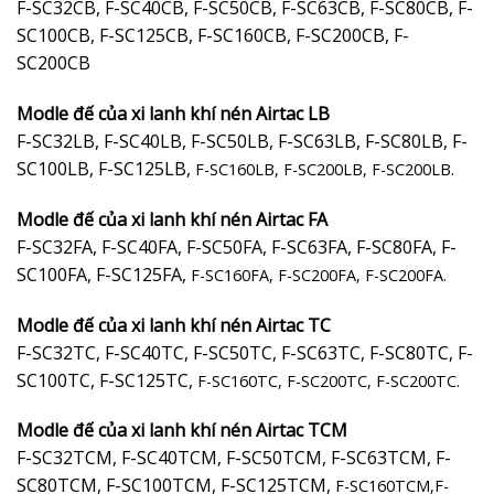
F-SC32CB, F-SC40CB, F-SC50CB, F-SC63CB, F-SC80CB, F-
SC100CB, F-SC125CB, F-SC160CB, F-SC200CB, F-
SC200CB
Modle đế của xi lanh khí nén Airtac LB
F-SC32LB, F-SC40LB, F-SC50LB, F-SC63LB, F-SC80LB, F-
SC100LB, F-SC125LB,
F-SC160LB, F-SC200LB, F-SC200LB.
Modle đế của xi lanh khí nén Airtac FA
F-SC32FA, F-SC40FA, F-SC50FA, F-SC63FA, F-SC80FA, F-
SC100FA, F-SC125FA,
F-SC160FA, F-SC200FA, F-SC200FA.
Modle đế của xi lanh khí nén Airtac TC
F-SC32TC, F-SC40TC, F-SC50TC, F-SC63TC, F-SC80TC, F-
SC100TC, F-SC125TC,
F-SC160TC, F-SC200TC, F-SC200TC.
Modle đế của xi lanh khí nén Airtac TCM
F-SC32TCM, F-SC40TCM, F-SC50TCM, F-SC63TCM, F-
SC80TCM, F-SC100TCM, F-SC125TCM,
F-SC160TCM,
F-