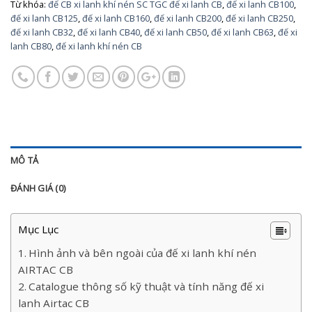
Từ khóa:
đế CB xi lanh khí nén SC TGC đế xi lanh CB
,
đế xi lanh CB100
,
đế xi lanh CB125
,
đế xi lanh CB160
,
đế xi lanh CB200
,
đế xi lanh CB250
,
đế xi lanh CB32
,
đế xi lanh CB40
,
đế xi lanh CB50
,
đế xi lanh CB63
,
đế xi
lanh CB80
,
đế xi lanh khí nén CB
MÔ TẢ
ĐÁNH GIÁ (0)
Mục Lục
Hình ảnh và bên ngoài của đế xi lanh khí nén
AIRTAC CB
Catalogue thông số kỹ thuật và tính năng đế xi
lanh Airtac CB