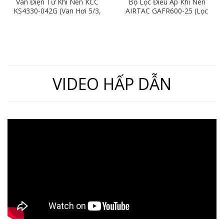
Van Điện Từ Khí Nén KCC
Bộ Lọc Điều Áp Khí Nén
KS4330-042G (Van Hơi 5/3,
AIRTAC GAFR600-25 (Lọc
Piston Thép, Ren 21)
Đơn Ren 34mm)
VIDEO HẤP DẪN