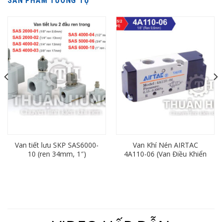
SẢN PHẨM TƯƠNG TỰ
Van tiết lưu SKP SAS6000-
Van Khí Nén AIRTAC
10 (ren 34mm, 1″)
4A110-06 (Van Điều Khiển
Bằng Khí Nén 5/2)