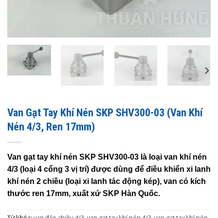
Van Gạt Tay Khí Nén SKP SHV300-03 (Van Khí
Nén 4/3, Ren 17mm)
Van gạt tay khí nén SKP SHV300-03 là loại van khí nén
4/3 (loại 4 cổng 3 vị trí) được dùng để điều khiển xi lanh
khí nén 2 chiều (loại xi lanh tác động kép), van có kích
thước ren 17mm, xuất xứ SKP Hàn Quốc.
Từ khóa:
van đảo chiều 4/3
,
van gạt tay khí nén 4/3
,
van gạt tay khí nén