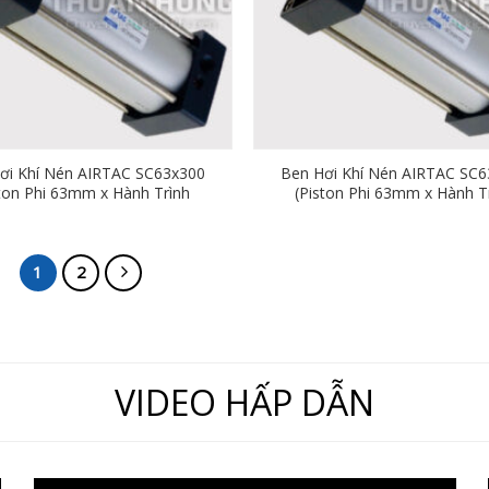
ơi Khí Nén AIRTAC SC63x300
Ben Hơi Khí Nén AIRTAC SC6
ston Phi 63mm x Hành Trình
(Piston Phi 63mm x Hành T
300mm)
350mm)
1
2
VIDEO HẤP DẪN