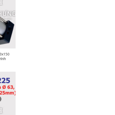
3x150
rình