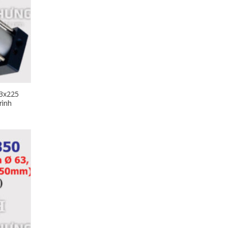
3x225
rình