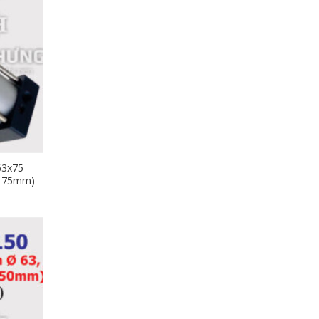
63x75
h 75mm)