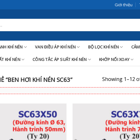
Giới thiệu
LANH KHÍ NÉN
VAN ĐIỀU ÁP KHÍ NÉN
BỘ LỌC KHÍ NÉN
CẢM
T KHÍ NÉN
CÔNG TẮC ÁP SUẤT KHÍ NÉN
KHỚP NỐI XOAY
Showing 1–12 of
 “BEN HƠI KHÍ NÉN SC63”