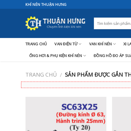
Skip
KHÍ NÉN THUẬN HƯNG
to
content
TRANG CHỦ
VAN ĐIỆN TỪ
VAN KHÍ NÉN
XI 
ỐNG HƠI & PHỤ KIỆN KHÍ NÉN
ĐỒNG HỒ ĐO ÁP SUẤ
TRANG CHỦ
SẢN PHẨM ĐƯỢC GẮN THẺ
/