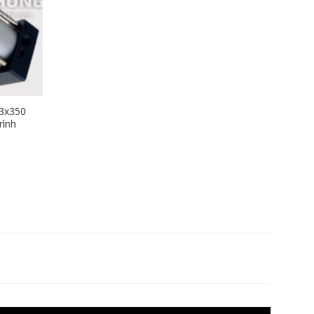
3x350
rình