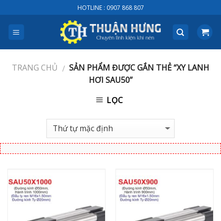
Skip
HOTLINE : 0907 868 807
to
content
TRANG CHỦ
SẢN PHẨM ĐƯỢC GẮN THẺ “XY LANH
/
HƠI SAU50”
LỌC