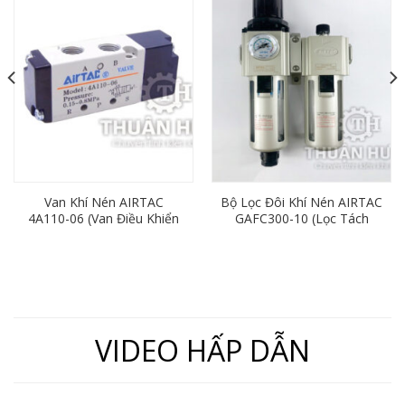
Van Khí Nén AIRTAC
Bộ Lọc Đôi Khí Nén AIRTAC
4A110-06 (Van Điều Khiển
GAFC300-10 (Lọc Tách
Bằng Khí Nén 5/2)
Nước Khí Nén Ren 17)
VIDEO HẤP DẪN