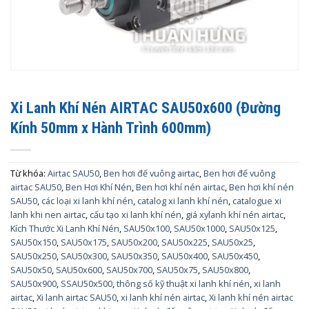
Xi Lanh Khí Nén AIRTAC SAU50x600 (Đường
Kính 50mm x Hành Trình 600mm)
Từ khóa:
Airtac SAU50
,
Ben hơi đế vuông airtac
,
Ben hơi đế vuông
airtac SAU50
,
Ben Hơi Khí Nén
,
Ben hơi khí nén airtac
,
Ben hơi khí nén
SAU50
,
các loại xi lanh khí nén
,
catalog xi lanh khí nén
,
catalogue xi
lanh khi nen airtac
,
cấu tạo xi lanh khí nén
,
giá xylanh khí nén airtac
,
Kích Thước Xi Lanh Khí Nén
,
SAU50x100
,
SAU50x1000
,
SAU50x125
,
SAU50x150
,
SAU50x175
,
SAU50x200
,
SAU50x225
,
SAU50x25
,
SAU50x250
,
SAU50x300
,
SAU50x350
,
SAU50x400
,
SAU50x450
,
SAU50x50
,
SAU50x600
,
SAU50x700
,
SAU50x75
,
SAU50x800
,
SAU50x900
,
SSAU50x500
,
thông số kỹ thuật xi lanh khí nén
,
xi lanh
airtac
,
Xi lanh airtac SAU50
,
xi lanh khí nén airtac
,
Xi lanh khí nén airtac