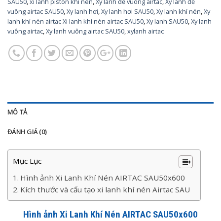
SAU50
,
xi lanh piston khi nen
,
Xy lanh đế vuông airtac
,
Xy lanh đế
vuông airtac SAU50
,
Xy lanh hơi
,
Xy lanh hơi SAU50
,
Xy lanh khí nén
,
Xy
lanh khí nén airtac Xi lanh khí nén airtac SAU50
,
Xy lanh SAU50
,
Xy lanh
vuông airtac
,
Xy lanh vuông airtac SAU50
,
xylanh airtac
MÔ TẢ
ĐÁNH GIÁ (0)
Mục Lục
Hình ảnh Xi Lanh Khí Nén AIRTAC SAU50x600
Kích thước và cấu tạo xi lanh khí nén Airtac SAU
Hình ảnh Xi Lanh Khí Nén AIRTAC SAU50x600