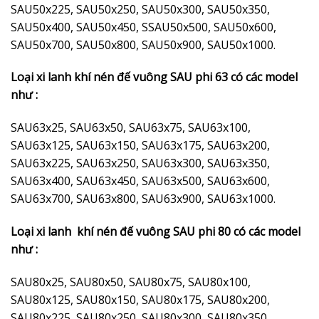
SAU50x225, SAU50x250, SAU50x300, SAU50x350,
SAU50x400, SAU50x450, SSAU50x500, SAU50x600,
SAU50x700, SAU50x800, SAU50x900, SAU50x1000.
Loại xi lanh khí nén đế vuông SAU phi 63 có các model
như :
SAU63x25, SAU63x50, SAU63x75, SAU63x100,
SAU63x125, SAU63x150, SAU63x175, SAU63x200,
SAU63x225, SAU63x250, SAU63x300, SAU63x350,
SAU63x400, SAU63x450, SAU63x500, SAU63x600,
SAU63x700, SAU63x800, SAU63x900, SAU63x1000.
Loại xi lanh khí nén đế vuông SAU phi 80 có các model
như :
SAU80x25, SAU80x50, SAU80x75, SAU80x100,
SAU80x125, SAU80x150, SAU80x175, SAU80x200,
SAU80x225, SAU80x250, SAU80x300, SAU80x350,