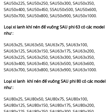
SAU50x225, SAU50x250, SAU50x300, SAU50x350,
SAU50x400, SAU50x450, SSAU50x500, SAU50x600,
SAU50x700, SAU50x800, SAU50x900, SAU50x1000.
Loại xi lanh khí nén đế vuông SAU phi 63 có các model
như :
SAU63x25, SAU63x50, SAU63x75, SAU63x100,
SAU63x125, SAU63x150, SAU63x175, SAU63x200,
SAU63x225, SAU63x250, SAU63x300, SAU63x350,
SAU63x400, SAU63x450, SAU63x500, SAU63x600,
SAU63x700, SAU63x800, SAU63x900, SAU63x1000.
Loại xi lanh khí nén đế vuông SAU phi 80 có các model
như :
SAU80x25, SAU80x50, SAU80x75, SAU80x100,
SAU80x125, SAU80x150, SAU80x175, SAU80x200,
SAU80x225, SAU80x250, SAU80x300, SAU80x350,