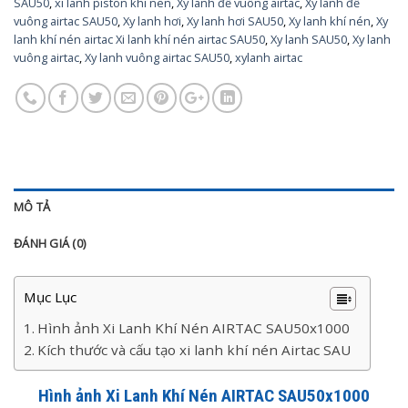
SAU50
,
xi lanh piston khi nen
,
Xy lanh đế vuông airtac
,
Xy lanh đế
vuông airtac SAU50
,
Xy lanh hơi
,
Xy lanh hơi SAU50
,
Xy lanh khí nén
,
Xy
lanh khí nén airtac Xi lanh khí nén airtac SAU50
,
Xy lanh SAU50
,
Xy lanh
vuông airtac
,
Xy lanh vuông airtac SAU50
,
xylanh airtac
MÔ TẢ
ĐÁNH GIÁ (0)
Mục Lục
Hình ảnh Xi Lanh Khí Nén AIRTAC SAU50x1000
Kích thước và cấu tạo xi lanh khí nén Airtac SAU
Hình ảnh Xi Lanh Khí Nén AIRTAC SAU50x1000