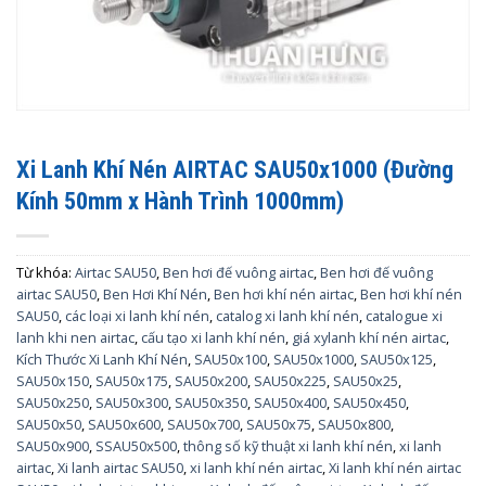
Xi Lanh Khí Nén AIRTAC SAU50x1000 (Đường
Kính 50mm x Hành Trình 1000mm)
Từ khóa:
Airtac SAU50
,
Ben hơi đế vuông airtac
,
Ben hơi đế vuông
airtac SAU50
,
Ben Hơi Khí Nén
,
Ben hơi khí nén airtac
,
Ben hơi khí nén
SAU50
,
các loại xi lanh khí nén
,
catalog xi lanh khí nén
,
catalogue xi
lanh khi nen airtac
,
cấu tạo xi lanh khí nén
,
giá xylanh khí nén airtac
,
Kích Thước Xi Lanh Khí Nén
,
SAU50x100
,
SAU50x1000
,
SAU50x125
,
SAU50x150
,
SAU50x175
,
SAU50x200
,
SAU50x225
,
SAU50x25
,
SAU50x250
,
SAU50x300
,
SAU50x350
,
SAU50x400
,
SAU50x450
,
SAU50x50
,
SAU50x600
,
SAU50x700
,
SAU50x75
,
SAU50x800
,
SAU50x900
,
SSAU50x500
,
thông số kỹ thuật xi lanh khí nén
,
xi lanh
airtac
,
Xi lanh airtac SAU50
,
xi lanh khí nén airtac
,
Xi lanh khí nén airtac