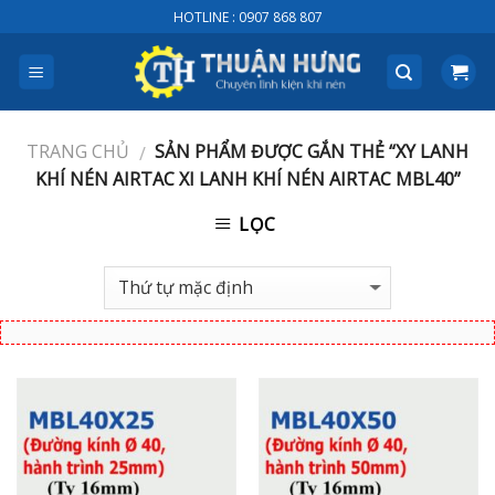
Skip
HOTLINE : 0907 868 807
to
content
TRANG CHỦ
SẢN PHẨM ĐƯỢC GẮN THẺ “XY LANH
/
KHÍ NÉN AIRTAC XI LANH KHÍ NÉN AIRTAC MBL40”
LỌC