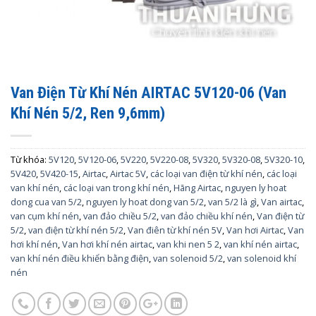
Van Điện Từ Khí Nén AIRTAC 5V120-06 (Van
Khí Nén 5/2, Ren 9,6mm)
Từ khóa:
5V120
,
5V120-06
,
5V220
,
5V220-08
,
5V320
,
5V320-08
,
5V320-10
,
5V420
,
5V420-15
,
Airtac
,
Airtac 5V
,
các loại van điện từ khí nén
,
các loại
van khí nén
,
các loại van trong khí nén
,
Hãng Airtac
,
nguyen ly hoat
dong cua van 5/2
,
nguyen ly hoat dong van 5/2
,
van 5/2 là gì
,
Van airtac
,
van cụm khí nén
,
van đảo chiều 5/2
,
van đảo chiều khí nén
,
Van điện từ
5/2
,
van điện từ khí nén 5/2
,
Van điên từ khí nén 5V
,
Van hơi Airtac
,
Van
hơi khí nén
,
Van hơi khí nén airtac
,
van khi nen 5 2
,
van khí nén airtac
,
van khí nén điều khiển bằng điện
,
van solenoid 5/2
,
van solenoid khí
nén