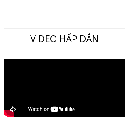
Thường Mở, Ren 21mm)
Đầu Điện, Ren 9.6)
VIDEO HẤP DẪN