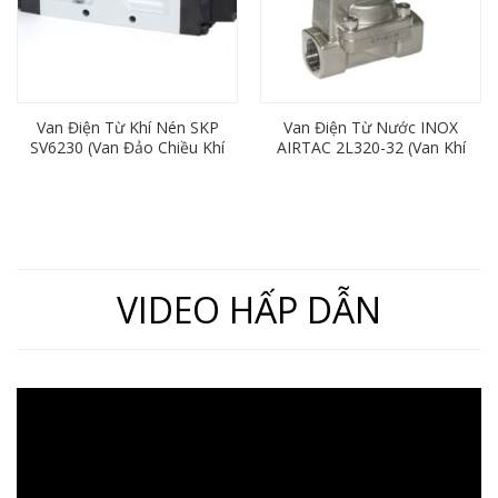
Van Điện Từ Khí Nén SKP
Van Điện Từ Nước INOX
SV6230 (Van Đảo Chiều Khí
AIRTAC 2L320-32 (Van Khí
Nén 5/2, 2 Đầu Điện, Ren
Nén 2/2, Ren 42mm)
21)
VIDEO HẤP DẪN