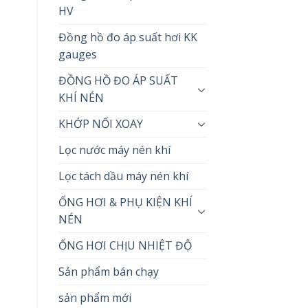
HV
Đồng hồ đo áp suất hơi KK
gauges
ĐỒNG HỒ ĐO ÁP SUẤT
KHÍ NÉN
KHỚP NỐI XOAY
Lọc nước máy nén khí
Lọc tách dầu máy nén khí
ỐNG HƠI & PHỤ KIỆN KHÍ
NÉN
ỐNG HƠI CHỊU NHIỆT ĐỘ
Sản phẩm bán chạy
sản phẩm mới