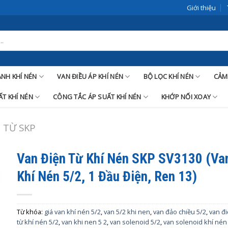
Giới thiệu
LANH KHÍ NÉN
VAN ĐIỀU ÁP KHÍ NÉN
BỘ LỌC KHÍ NÉN
CẢM
T KHÍ NÉN
CÔNG TẮC ÁP SUẤT KHÍ NÉN
KHỚP NỐI XOAY
 TỪ SKP
Van Điện Từ Khí Nén SKP SV3130 (Va
Khí Nén 5/2, 1 Đầu Điện, Ren 13)
Từ khóa:
giá van khí nén 5/2
,
van 5/2 khi nen
,
van đảo chiều 5/2
,
van đ
từ khí nén 5/2
,
van khi nen 5 2
,
van solenoid 5/2
,
van solenoid khí nén