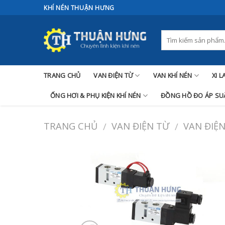
Skip
KHÍ NÉN THUẬN HƯNG
to
content
TRANG CHỦ
VAN ĐIỆN TỪ
VAN KHÍ NÉN
XI 
ỐNG HƠI & PHỤ KIỆN KHÍ NÉN
ĐỒNG HỒ ĐO ÁP SUẤ
TRANG CHỦ
VAN ĐIỆN TỪ
VAN ĐIỆN
/
/