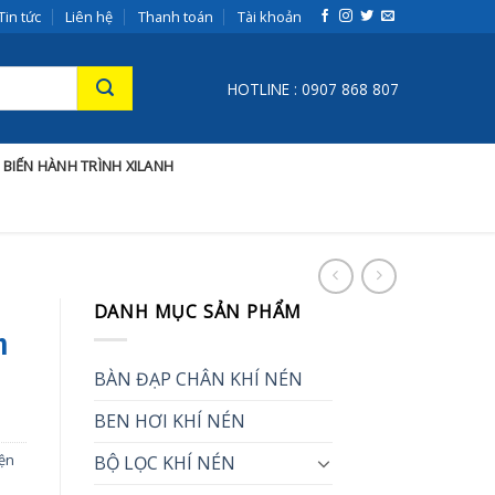
Tin tức
Liên hệ
Thanh toán
Tài khoản
HOTLINE : 0907 868 807
 BIẾN HÀNH TRÌNH XILANH
DANH MỤC SẢN PHẨM
n
BÀN ĐẠP CHÂN KHÍ NÉN
BEN HƠI KHÍ NÉN
iện
BỘ LỌC KHÍ NÉN