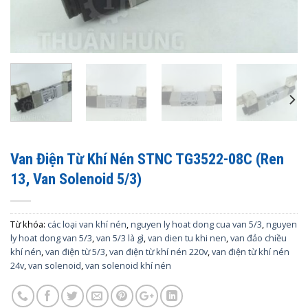
Van Điện Từ Khí Nén STNC TG3522-08C (Ren
13, Van Solenoid 5/3)
Từ khóa:
các loại van khí nén
,
nguyen ly hoat dong cua van 5/3
,
nguyen
ly hoat dong van 5/3
,
van 5/3 là gì
,
van dien tu khi nen
,
van đảo chiều
khí nén
,
van điện từ 5/3
,
van điện từ khí nén 220v
,
van điện từ khí nén
24v
,
van solenoid
,
van solenoid khí nén