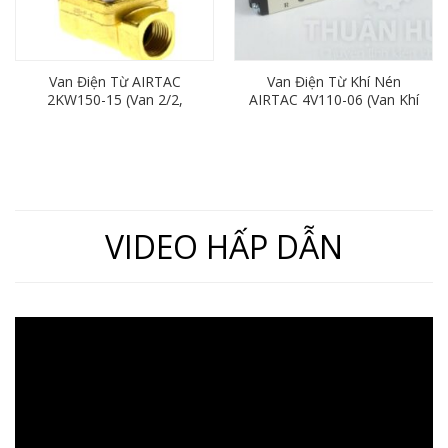
Van Điện Từ AIRTAC
Van Điện Từ Khí Nén
2KW150-15 (Van 2/2,
AIRTAC 4V110-06 (Van Khí
Thường Mở, Ren 21mm)
Nén 5/2, Ren 9,6mm)
VIDEO HẤP DẪN