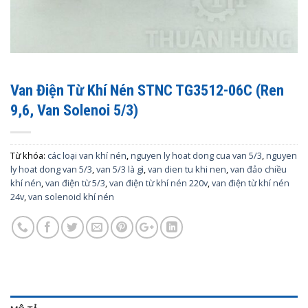
Van Điện Từ Khí Nén STNC TG3512-06C (Ren
9,6, Van Solenoi 5/3)
Từ khóa:
các loại van khí nén
,
nguyen ly hoat dong cua van 5/3
,
nguyen
ly hoat dong van 5/3
,
van 5/3 là gì
,
van dien tu khi nen
,
van đảo chiều
khí nén
,
van điện từ 5/3
,
van điện từ khí nén 220v
,
van điện từ khí nén
24v
,
van solenoid khí nén