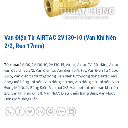
Van Điện Từ AIRTAC 2V130-10 (Van Khí Nén
2/2, Ren 17mm)
Từ khóa:
2V130
,
2V130-10
,
2V130-15
,
Airtac
,
Airtac 2V130
,
Hãng Airtac
,
van đảo chiều 2/2
,
Van điện từ
,
Van điện từ Airtac
,
Van Điện Từ Nước
220v
,
Van điện từ thường đóng
,
Van điện từ thường đóng airtac
,
van
đóng mở bằng khí nén
,
Van đóng mở hơi
,
van đóng mở khí nén
,
Van
Đóng Mở Nước Bằng Điện
,
Van hơi 2/2
,
Van hơi khí nén
,
van khí nén
2/2
,
van khi nen on off
,
Van Nước Điều Khiển Bằng Điện
,
Van Nước
Đóng Mở Bằng Điện