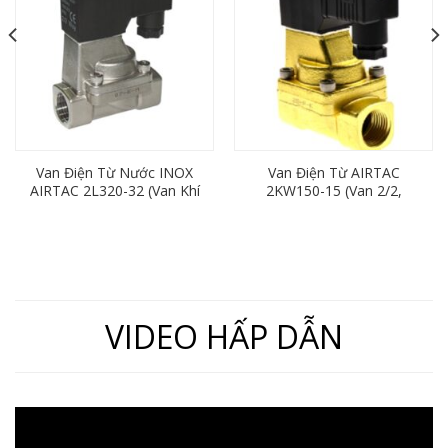
Van Điện Từ Nước INOX
Van Điện Từ AIRTAC
AIRTAC 2L320-32 (Van Khí
2KW150-15 (Van 2/2,
Nén 2/2, Ren 42mm)
Thường Mở, Ren 21mm)
VIDEO HẤP DẪN