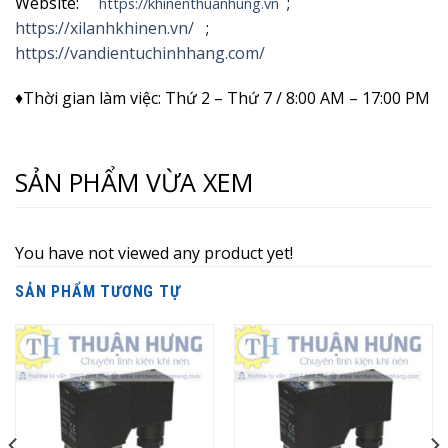
Website:
;
https://khinenthuanhung.vn
https://xilanhkhinen.vn/
;
https://vandientuchinhhang.com/
♦Thời gian làm việc: Thứ 2 – Thứ 7 / 8:00 AM – 17:00 PM
SẢN PHẨM VỪA XEM
You have not viewed any product yet!
SẢN PHẨM TƯƠNG TỰ