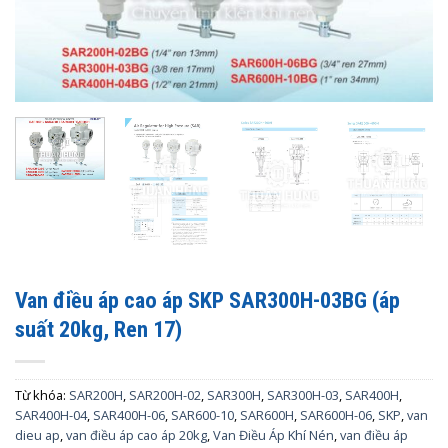
Van điều áp cao áp SKP SAR300H-03BG (áp
suất 20kg, Ren 17)
Từ khóa:
SAR200H
,
SAR200H-02
,
SAR300H
,
SAR300H-03
,
SAR400H
,
SAR400H-04
,
SAR400H-06
,
SAR600-10
,
SAR600H
,
SAR600H-06
,
SKP
,
van
dieu ap
,
van điều áp cao áp 20kg
,
Van Điều Áp Khí Nén
,
van điều áp