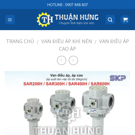
Skip
HOTLINE : 0907 868 807
to
content
TRANG CHỦ
VAN ĐIỀU ÁP KHÍ NÉN
VAN ĐIỀU ÁP
/
/
CAO ÁP