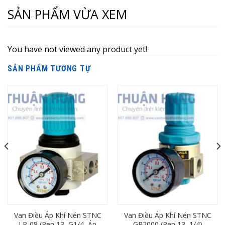
SẢN PHẨM VỪA XEM
You have not viewed any product yet!
SẢN PHẨM TƯƠNG TỰ
Van Điều Áp Khí Nén STNC
Van Điều Áp Khí Nén STNC
LR-08 (Ren 13, G1/4, Áp
GR2000 (Ren 13, 1/4)