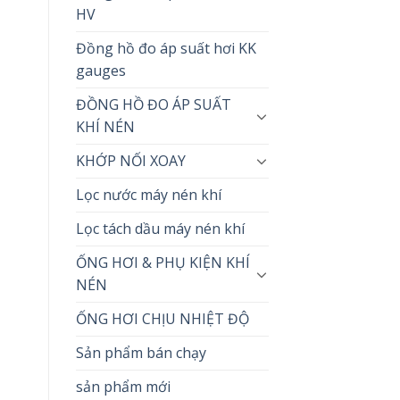
HV
Đồng hồ đo áp suất hơi KK
gauges
ĐỒNG HỒ ĐO ÁP SUẤT
KHÍ NÉN
KHỚP NỐI XOAY
Lọc nước máy nén khí
Lọc tách dầu máy nén khí
ỐNG HƠI & PHỤ KIỆN KHÍ
NÉN
ỐNG HƠI CHỊU NHIỆT ĐỘ
Sản phẩm bán chạy
sản phẩm mới