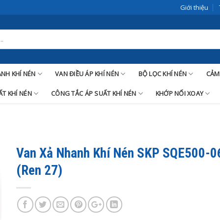
Giới thiệu
LANH KHÍ NÉN
VAN ĐIỀU ÁP KHÍ NÉN
BỘ LỌC KHÍ NÉN
CẢM
T KHÍ NÉN
CÔNG TẮC ÁP SUẤT KHÍ NÉN
KHỚP NỐI XOAY
Van Xả Nhanh Khí Nén SKP SQE500-0
(Ren 27)