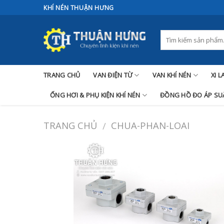
Skip
KHÍ NÉN THUẬN HƯNG
to
content
TRANG CHỦ
VAN ĐIỆN TỪ
VAN KHÍ NÉN
XI 
ỐNG HƠI & PHỤ KIỆN KHÍ NÉN
ĐỒNG HỒ ĐO ÁP SUẤ
TRANG CHỦ
CHUA-PHAN-LOAI
/