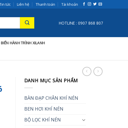
Tin tức
Liên hệ
Thanh toán
Tài khoản
HOTLINE : 0907 868 807
 BIẾN HÀNH TRÌNH XILANH
DANH MỤC SẢN PHẨM
6
BÀN ĐẠP CHÂN KHÍ NÉN
BEN HƠI KHÍ NÉN
BỘ LỌC KHÍ NÉN