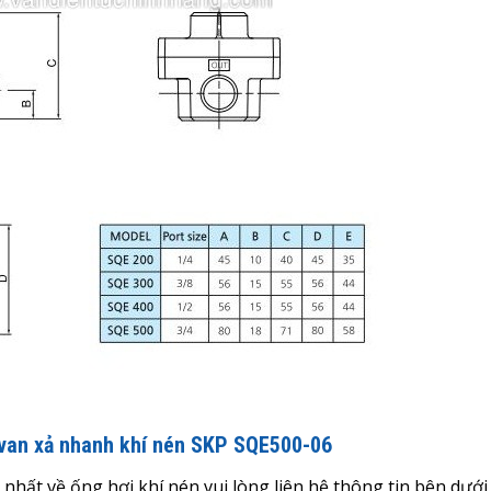
 van xả nhanh khí nén SKP SQE500-06
t nhất về ống hơi khí nén
vui lòng liên hệ thông tin bên dưới.