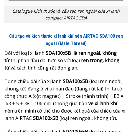
Catalogue kích thước và cấu tạo ren ngoài của xi lanh
compact AIRTAC SDA
Cấu tạo và kích thước xi lanh khí nén AIRTAC SDA100 ren
ngoài (Male Thread)
Đối với loại xi lanh
SDA100x5B là ren ngoài, không
từ
thì phần đầu dài hơn so với loại
ren trong, không
từ
và cách tính cũng rất đơn giản.
Tổng chiều dài của xi lanh
SDA100x5B
(loại ren ngoài,
không từ) đang ở vi trí ban đầu (đang rút lại) thì ta có
công thức: A (cột magnet) + Stroke (hành trình) + EB =
63 + 5 + 38 = 106mm (thông qua bản
vẽ xi lanh khí
nén
trên mình có thể cho được kết quả của chiều của xi
lanh AIRTAC
SDA100x5B
(loại ren ngoài, không từ).
Tổng chiều dài của xi lanh
SDA100x5B
(loại ren ngoài,