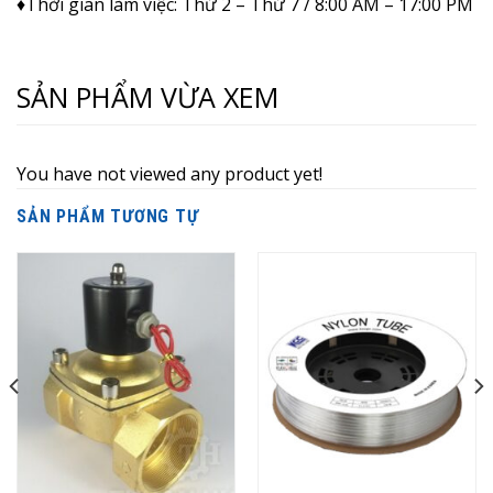
♦Thời gian làm việc: Thứ 2 – Thứ 7 / 8:00 AM – 17:00 PM
SẢN PHẨM VỪA XEM
You have not viewed any product yet!
SẢN PHẨM TƯƠNG TỰ