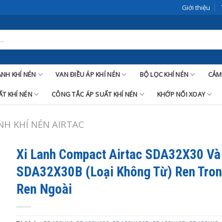
Giới thiệu
LANH KHÍ NÉN
VAN ĐIỀU ÁP KHÍ NÉN
BỘ LỌC KHÍ NÉN
CẢM
T KHÍ NÉN
CÔNG TẮC ÁP SUẤT KHÍ NÉN
KHỚP NỐI XOAY
ANH KHÍ NÉN AIRTAC
Xi Lanh Compact Airtac SDA32X30 Và
SDA32X30B (Loại Không Từ) Ren Tron
Ren Ngoài