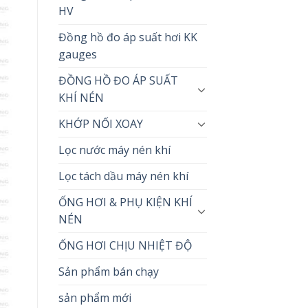
HV
Đồng hồ đo áp suất hơi KK
gauges
ĐỒNG HỒ ĐO ÁP SUẤT
KHÍ NÉN
KHỚP NỐI XOAY
Lọc nước máy nén khí
Lọc tách dầu máy nén khí
ỐNG HƠI & PHỤ KIỆN KHÍ
NÉN
ỐNG HƠI CHỊU NHIỆT ĐỘ
Sản phẩm bán chạy
sản phẩm mới