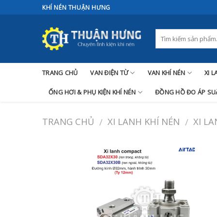
Skip
KHÍ NÉN THUẬN HƯNG
to
content
TRANG CHỦ
VAN ĐIỆN TỪ
VAN KHÍ NÉN
XI 
ỐNG HƠI & PHỤ KIỆN KHÍ NÉN
ĐỒNG HỒ ĐO ÁP SUẤ
TRANG CHỦ
XI LANH KHÍ NÉN
XI L
/
/