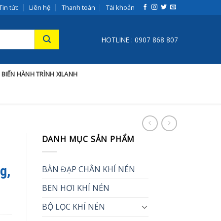
Tin tức
Liên hệ
Thanh toán
Tài khoản
HOTLINE : 0907 868 807
 BIẾN HÀNH TRÌNH XILANH
DANH MỤC SẢN PHẨM
g,
BÀN ĐẠP CHÂN KHÍ NÉN
BEN HƠI KHÍ NÉN
BỘ LỌC KHÍ NÉN