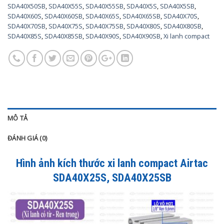
SDA40X50SB
,
SDA40X55S
,
SDA40X55SB
,
SDA40X5S
,
SDA40X5SB
,
SDA40X60S
,
SDA40X60SB
,
SDA40X65S
,
SDA40X65SB
,
SDA40X70S
,
SDA40X70SB
,
SDA40X75S
,
SDA40X75SB
,
SDA40X80S
,
SDA40X80SB
,
SDA40X85S
,
SDA40X85SB
,
SDA40X90S
,
SDA40X90SB
,
Xi lanh compact
MÔ TẢ
ĐÁNH GIÁ (0)
Hình ảnh kích thước xi lanh compact Airtac
SDA40X25S, SDA40X25SB