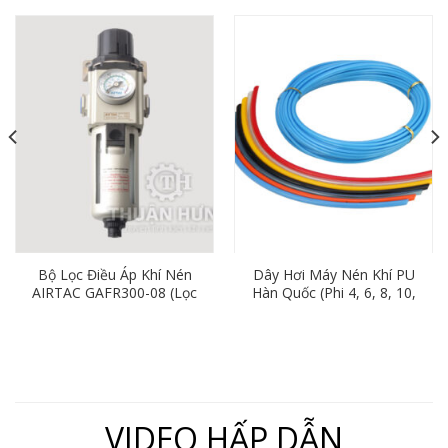
Bộ Lọc Điều Áp Khí Nén
Dây Hơi Máy Nén Khí PU
AIRTAC GAFR300-08 (Lọc
Hàn Quốc (Phi 4, 6, 8, 10,
Đơn Ren 13mm)
12, 16)
VIDEO HẤP DẪN