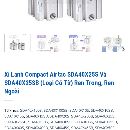
Xi Lanh Compact Airtac SDA40X25S Và
SDA40X25SB (Loại Có Từ) Ren Trong, Ren
Ngoài
Từ khóa:
SDA40X100S
,
SDA40X100SB
,
SDA40X10S
,
SDA40X10SB
,
SDA40X15S
,
SDA40X15SB
,
SDA40X20S
,
SDA40X20SB
,
SDA40X25S
,
SDA40X25SB
,
SDA40X30S
,
SDA40X30SB
,
SDA40X35S
,
SDA40X35SB
,
SDA40X40S
,
SDA40X40SB
,
SDA40X45S
,
SDA40X45SB
,
SDA40X50S
,