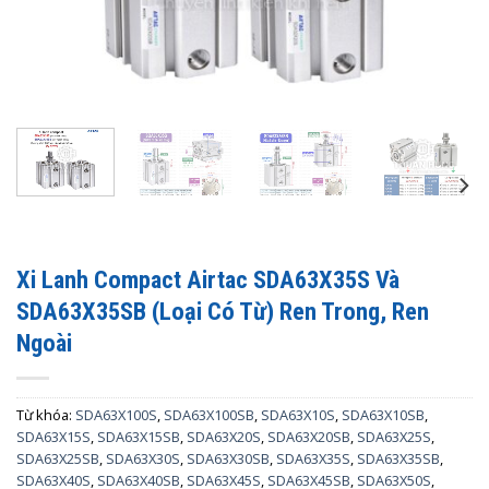
Xi Lanh Compact Airtac SDA63X35S Và
SDA63X35SB (Loại Có Từ) Ren Trong, Ren
Ngoài
Từ khóa:
SDA63X100S
,
SDA63X100SB
,
SDA63X10S
,
SDA63X10SB
,
SDA63X15S
,
SDA63X15SB
,
SDA63X20S
,
SDA63X20SB
,
SDA63X25S
,
SDA63X25SB
,
SDA63X30S
,
SDA63X30SB
,
SDA63X35S
,
SDA63X35SB
,
SDA63X40S
,
SDA63X40SB
,
SDA63X45S
,
SDA63X45SB
,
SDA63X50S
,