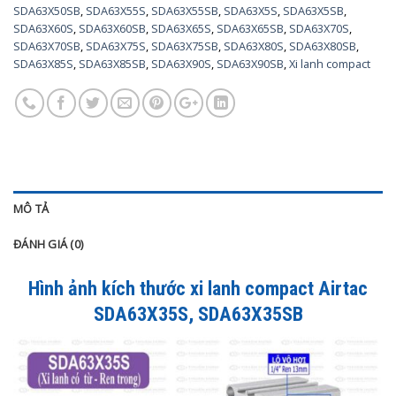
SDA63X50SB
,
SDA63X55S
,
SDA63X55SB
,
SDA63X5S
,
SDA63X5SB
,
SDA63X60S
,
SDA63X60SB
,
SDA63X65S
,
SDA63X65SB
,
SDA63X70S
,
SDA63X70SB
,
SDA63X75S
,
SDA63X75SB
,
SDA63X80S
,
SDA63X80SB
,
SDA63X85S
,
SDA63X85SB
,
SDA63X90S
,
SDA63X90SB
,
Xi lanh compact
MÔ TẢ
ĐÁNH GIÁ (0)
Hình ảnh kích thước xi lanh compact Airtac
SDA63X35S, SDA63X35SB