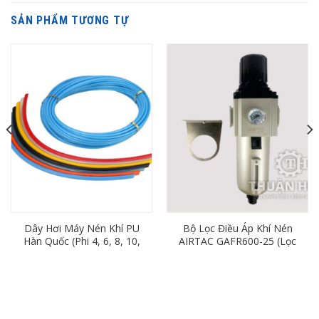
SẢN PHẨM TƯƠNG TỰ
Dây Hơi Máy Nén Khí PU
Bộ Lọc Điều Áp Khí Nén
Hàn Quốc (Phi 4, 6, 8, 10,
AIRTAC GAFR600-25 (Lọc
12, 16)
Đơn Ren 34mm)