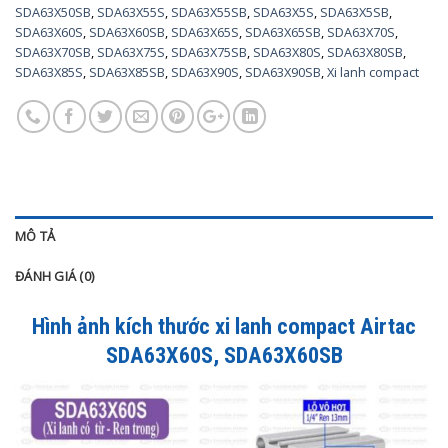
SDA63X50SB
,
SDA63X55S
,
SDA63X55SB
,
SDA63X5S
,
SDA63X5SB
,
SDA63X60S
,
SDA63X60SB
,
SDA63X65S
,
SDA63X65SB
,
SDA63X70S
,
SDA63X70SB
,
SDA63X75S
,
SDA63X75SB
,
SDA63X80S
,
SDA63X80SB
,
SDA63X85S
,
SDA63X85SB
,
SDA63X90S
,
SDA63X90SB
,
Xi lanh compact
MÔ TẢ
ĐÁNH GIÁ (0)
Hình ảnh kích thước xi lanh compact Airtac
SDA63X60S, SDA63X60SB