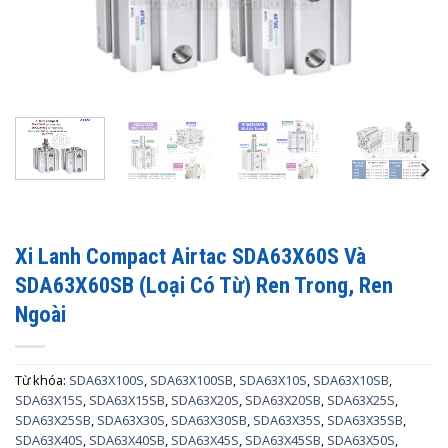
Xi Lanh Compact Airtac SDA63X60S Và
SDA63X60SB (Loại Có Từ) Ren Trong, Ren
Ngoài
Từ khóa:
SDA63X100S
,
SDA63X100SB
,
SDA63X10S
,
SDA63X10SB
,
SDA63X15S
,
SDA63X15SB
,
SDA63X20S
,
SDA63X20SB
,
SDA63X25S
,
SDA63X25SB
,
SDA63X30S
,
SDA63X30SB
,
SDA63X35S
,
SDA63X35SB
,
SDA63X40S
,
SDA63X40SB
,
SDA63X45S
,
SDA63X45SB
,
SDA63X50S
,